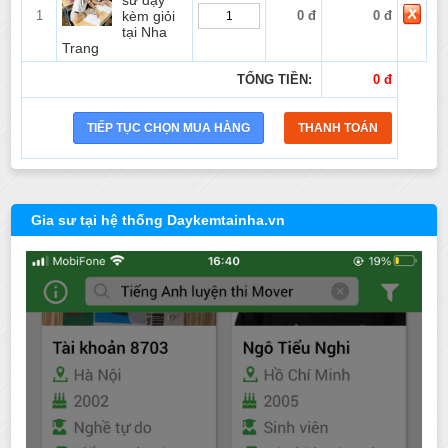
sư dạy
1
kèm giỏi
0 đ
0 đ
tại Nha
Trang
TỔNG TIỀN:
0 đ
Gia sư tại hệ thống Daykemtainha.vn