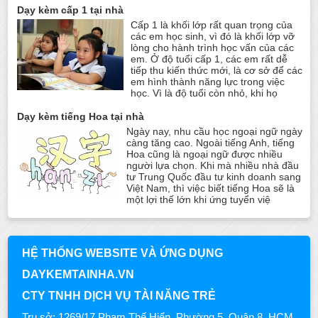
Dạy kèm cấp 1 tại nhà
Cấp 1 là khối lớp rất quan trọng của
các em học sinh, vì đó là khối lớp vỡ
lòng cho hành trình học vấn của các
em. Ở độ tuổi cấp 1, các em rất dễ
tiếp thu kiến thức mới, là cơ sở để các
em hình thành năng lực trong việc
học. Vì là độ tuổi còn nhỏ, khi họ
Dạy kèm tiếng Hoa tại nhà
Ngày nay, nhu cầu học ngoại ngữ ngày
càng tăng cao. Ngoài tiếng Anh, tiếng
Hoa cũng là ngoại ngữ được nhiều
người lựa chọn. Khi mà nhiều nhà đầu
tư Trung Quốc đầu tư kinh doanh sang
Việt Nam, thì việc biết tiếng Hoa sẽ là
một lợi thế lớn khi ứng tuyển việ
HỆ THỐNG WEBSITE VÀ ỨNG DỤNG
DAYKEMTAINHA.VN
CTY TNHH DỊCH VỤ TÀI NĂNG TRẺ
Trụ sở: 1269/17 Phạm Thế Hiển, Phường 5, Quận 8, HCM