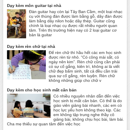
Dạy kèm môn guitar tại nhà
Đàn guitar hay còn lại Tây Ban Cầm, một loại nhạc
cụ với thùng đàn được làm bằng gỗ, dây đàn được
làm bằng dây nilon hoặc dây thép. Guitar cũng
chính là loại nhạc cụ được rất nhiều người quan
tâm. Trên thị trường hiện nay có 2 loại guitar cơ
bản là guitar
Dạy kèm rèn chữ tại nhà
Để rèn chữ thì hầu hết các em học sinh
được rèn từ nhỏ. “Có công mài sắt, có
ngày nên kim”. Rèn chữ cũng cần phải
có sự cố gắng, kiên trì, không ai là viết
chữ đẹp bẩm sinh, tất cả đều cần trải
qua sự cố gắng, rèn luyện. Rèn chữ
không những giúp cho chữ v
Dạy kèm cho học sinh mất căn bản
Có nhiều nguyên nhân dẫn đến việc
học sinh bị mất căn bản. Có thể là do
giáo viên giảng bài nhanh, các em có
học lực yếu hơn không theo kịp. Các
em không tập trung nghe thầy cô
giảng bài, không chịu học bài, làm bài.
Cha mẹ thiếu sự quan tâm đến việc học