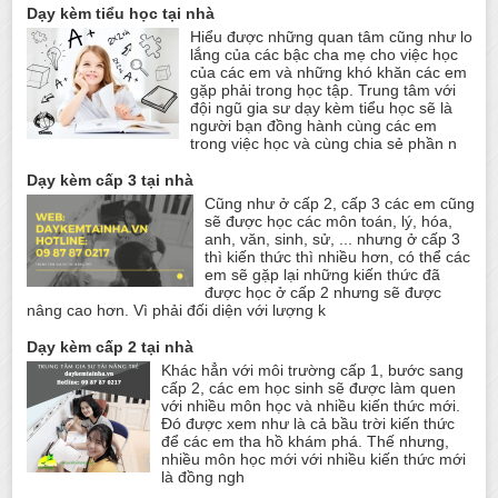
Dạy kèm tiểu học tại nhà
Hiểu được những quan tâm cũng như lo
lắng của các bậc cha mẹ cho việc học
của các em và những khó khăn các em
gặp phải trong học tập. Trung tâm với
đội ngũ gia sư dạy kèm tiểu học sẽ là
người bạn đồng hành cùng các em
trong việc học và cùng chia sẻ phần n
Dạy kèm cấp 3 tại nhà
Cũng như ở cấp 2, cấp 3 các em cũng
sẽ được học các môn toán, lý, hóa,
anh, văn, sinh, sử, ... nhưng ở cấp 3
thì kiến thức thì nhiều hơn, có thể các
em sẽ gặp lại những kiến thức đã
được học ở cấp 2 nhưng sẽ được
nâng cao hơn. Vì phải đối diện với lượng k
Dạy kèm cấp 2 tại nhà
Khác hẳn với môi trường cấp 1, bước sang
cấp 2, các em học sinh sẽ được làm quen
với nhiều môn học và nhiều kiến thức mới.
Đó được xem như là cả bầu trời kiến thức
để các em tha hồ khám phá. Thế nhưng,
nhiều môn học mới với nhiều kiến thức mới
là đồng ngh