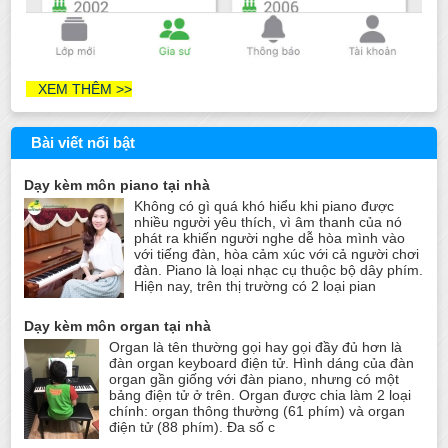
XEM THÊM >>
Bài viết nổi bật
Dạy kèm môn piano tại nhà
Không có gì quá khó hiểu khi piano được
nhiều người yêu thích, vì âm thanh của nó
phát ra khiến người nghe dễ hòa mình vào
với tiếng đàn, hòa cảm xúc với cả người chơi
đàn. Piano là loại nhạc cụ thuộc bộ dây phím.
Hiện nay, trên thị trường có 2 loại pian
Dạy kèm môn organ tại nhà
Organ là tên thường gọi hay gọi đầy đủ hơn là
đàn organ keyboard điện tử. Hình dáng của đàn
organ gần giống với đàn piano, nhưng có một
bảng điện tử ở trên. Organ được chia làm 2 loại
chính: organ thông thường (61 phím) và organ
điện tử (88 phím). Đa số c