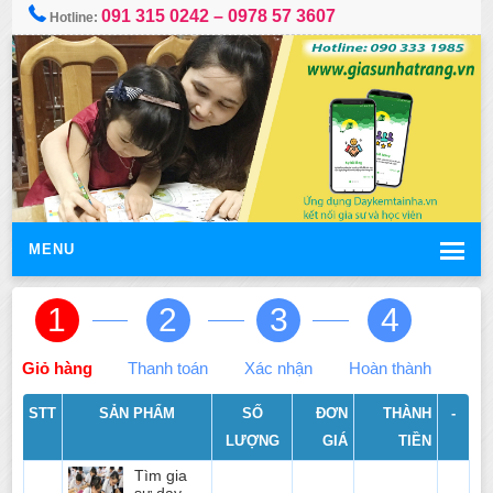
091 315 0242 – 0978 57 3607
Hotline:
MENU
1
2
3
4
Giỏ hàng
Thanh toán
Xác nhận
Hoàn thành
STT
SẢN PHẨM
SỐ
ĐƠN
THÀNH
-
LƯỢNG
GIÁ
TIỀN
Tìm gia