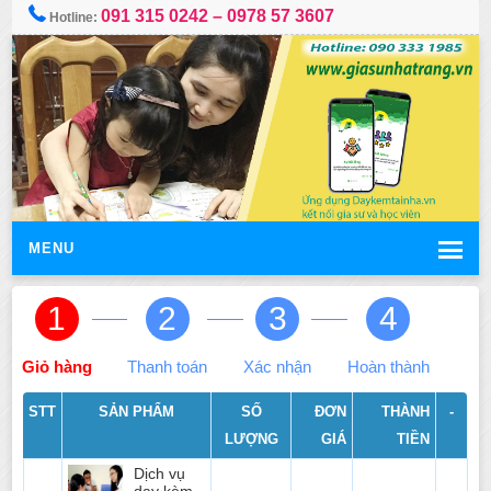
091 315 0242 – 0978 57 3607
Hotline:
MENU
1
2
3
4
Giỏ hàng
Thanh toán
Xác nhận
Hoàn thành
STT
SẢN PHẨM
SỐ
ĐƠN
THÀNH
-
LƯỢNG
GIÁ
TIỀN
Dịch vụ