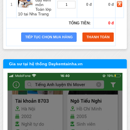
dạy kèm
1
môn
0 đ
0 đ
Toán lớp
10 tại Nha Trang
TỔNG TIỀN:
0 đ
Gia sư tại hệ thống Daykemtainha.vn