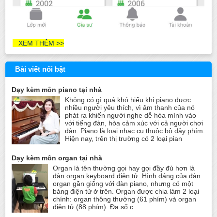
XEM THÊM >>
Bài viết nổi bật
Dạy kèm môn piano tại nhà
Không có gì quá khó hiểu khi piano được
nhiều người yêu thích, vì âm thanh của nó
phát ra khiến người nghe dễ hòa mình vào
với tiếng đàn, hòa cảm xúc với cả người chơi
đàn. Piano là loại nhạc cụ thuộc bộ dây phím.
Hiện nay, trên thị trường có 2 loại pian
Dạy kèm môn organ tại nhà
Organ là tên thường gọi hay gọi đầy đủ hơn là
đàn organ keyboard điện tử. Hình dáng của đàn
organ gần giống với đàn piano, nhưng có một
bảng điện tử ở trên. Organ được chia làm 2 loại
chính: organ thông thường (61 phím) và organ
điện tử (88 phím). Đa số c