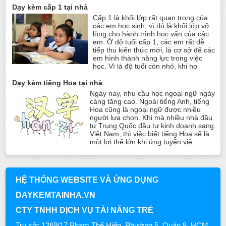
Dạy kèm cấp 1 tại nhà
Cấp 1 là khối lớp rất quan trọng của
các em học sinh, vì đó là khối lớp vỡ
lòng cho hành trình học vấn của các
em. Ở độ tuổi cấp 1, các em rất dễ
tiếp thu kiến thức mới, là cơ sở để các
em hình thành năng lực trong việc
học. Vì là độ tuổi còn nhỏ, khi họ
Dạy kèm tiếng Hoa tại nhà
Ngày nay, nhu cầu học ngoại ngữ ngày
càng tăng cao. Ngoài tiếng Anh, tiếng
Hoa cũng là ngoại ngữ được nhiều
người lựa chọn. Khi mà nhiều nhà đầu
tư Trung Quốc đầu tư kinh doanh sang
Việt Nam, thì việc biết tiếng Hoa sẽ là
một lợi thế lớn khi ứng tuyển việ
HỆ THỐNG WEBSITE VÀ ỨNG DỤNG
DAYKEMTAINHA.VN
CTY TNHH DỊCH VỤ TÀI NĂNG TRẺ
Trụ sở: 1269/17 Phạm Thế Hiển, Phường 5, Quận 8, HCM