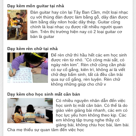
Dạy kèm môn guitar tại nhà
Đàn guitar hay còn lại Tây Ban Cầm, một loại nhạc
cụ với thùng đàn được làm bằng gỗ, dây đàn được
làm bằng dây nilon hoặc dây thép. Guitar cũng
chính là loại nhạc cụ được rất nhiều người quan
tâm. Trên thị trường hiện nay có 2 loại guitar cơ
bản là guitar
Dạy kèm rèn chữ tại nhà
Để rèn chữ thì hầu hết các em học sinh
được rèn từ nhỏ. “Có công mài sắt, có
ngày nên kim”. Rèn chữ cũng cần phải
có sự cố gắng, kiên trì, không ai là viết
chữ đẹp bẩm sinh, tất cả đều cần trải
qua sự cố gắng, rèn luyện. Rèn chữ
không những giúp cho chữ v
Dạy kèm cho học sinh mất căn bản
Có nhiều nguyên nhân dẫn đến việc
học sinh bị mất căn bản. Có thể là do
giáo viên giảng bài nhanh, các em có
học lực yếu hơn không theo kịp. Các
em không tập trung nghe thầy cô
giảng bài, không chịu học bài, làm bài.
Cha mẹ thiếu sự quan tâm đến việc học