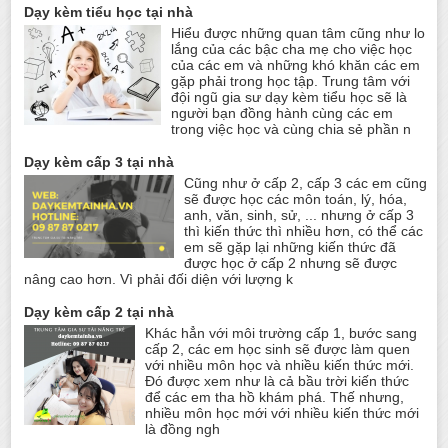
Dạy kèm tiểu học tại nhà
Hiểu được những quan tâm cũng như lo
lắng của các bậc cha mẹ cho việc học
của các em và những khó khăn các em
gặp phải trong học tập. Trung tâm với
đội ngũ gia sư dạy kèm tiểu học sẽ là
người bạn đồng hành cùng các em
trong việc học và cùng chia sẻ phần n
Dạy kèm cấp 3 tại nhà
Cũng như ở cấp 2, cấp 3 các em cũng
sẽ được học các môn toán, lý, hóa,
anh, văn, sinh, sử, ... nhưng ở cấp 3
thì kiến thức thì nhiều hơn, có thể các
em sẽ gặp lại những kiến thức đã
được học ở cấp 2 nhưng sẽ được
nâng cao hơn. Vì phải đối diện với lượng k
Dạy kèm cấp 2 tại nhà
Khác hẳn với môi trường cấp 1, bước sang
cấp 2, các em học sinh sẽ được làm quen
với nhiều môn học và nhiều kiến thức mới.
Đó được xem như là cả bầu trời kiến thức
để các em tha hồ khám phá. Thế nhưng,
nhiều môn học mới với nhiều kiến thức mới
là đồng ngh