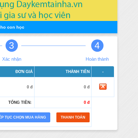
cho con học
3
4
Xác nhận
Hoàn thành
ĐƠN GIÁ
THÀNH TIỀN
-
0 đ
0 đ
TỔNG TIỀN:
0 đ