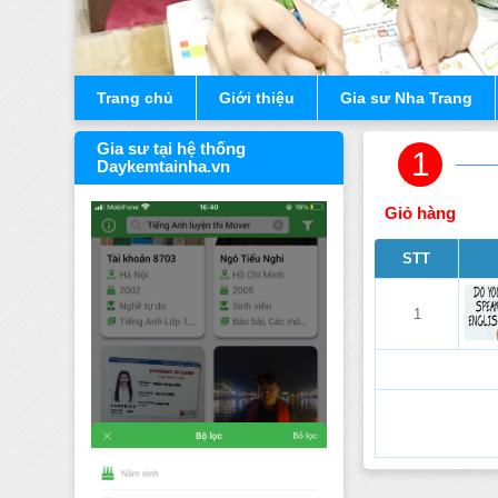
Trang chủ
Giới thiệu
Gia sư Nha Trang
Gia sư tại hệ thống
1
Daykemtainha.vn
Giỏ hàng
STT
1