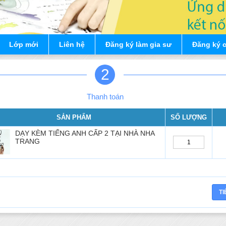
Lớp mới
Liên hệ
Đăng ký làm gia sư
Đăng ký 
2
Thanh toán
SẢN PHẨM
SỐ LƯỢNG
DẠY KÈM TIẾNG ANH CẤP 2 TẠI NHÀ NHA
TRANG