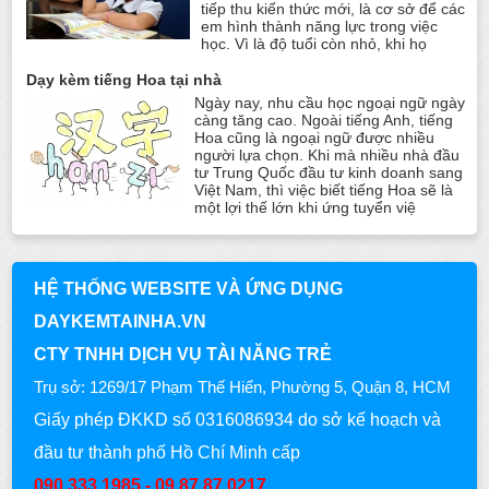
tiếp thu kiến thức mới, là cơ sở để các
em hình thành năng lực trong việc
học. Vì là độ tuổi còn nhỏ, khi họ
Dạy kèm tiếng Hoa tại nhà
Ngày nay, nhu cầu học ngoại ngữ ngày
càng tăng cao. Ngoài tiếng Anh, tiếng
Hoa cũng là ngoại ngữ được nhiều
người lựa chọn. Khi mà nhiều nhà đầu
tư Trung Quốc đầu tư kinh doanh sang
Việt Nam, thì việc biết tiếng Hoa sẽ là
một lợi thế lớn khi ứng tuyển việ
HỆ THỐNG WEBSITE VÀ ỨNG DỤNG
DAYKEMTAINHA.VN
CTY TNHH DỊCH VỤ TÀI NĂNG TRẺ
Trụ sở: 1269/17 Phạm Thế Hiển, Phường 5, Quận 8, HCM
Giấy phép ĐKKD số 0316086934 do sở kế hoạch và
đầu tư thành phố Hồ Chí Minh cấp
090.333.1985 - 09.87.87.0217