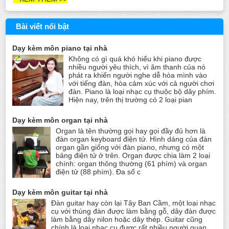
Bài viết nổi bật
Dạy kèm môn piano tại nhà
Không có gì quá khó hiểu khi piano được
nhiều người yêu thích, vì âm thanh của nó
phát ra khiến người nghe dễ hòa mình vào
với tiếng đàn, hòa cảm xúc với cả người chơi
đàn. Piano là loại nhạc cụ thuộc bộ dây phím.
Hiện nay, trên thị trường có 2 loại pian
Dạy kèm môn organ tại nhà
Organ là tên thường gọi hay gọi đầy đủ hơn là
đàn organ keyboard điện tử. Hình dáng của đàn
organ gần giống với đàn piano, nhưng có một
bảng điện tử ở trên. Organ được chia làm 2 loại
chính: organ thông thường (61 phím) và organ
điện tử (88 phím). Đa số c
Dạy kèm môn guitar tại nhà
Đàn guitar hay còn lại Tây Ban Cầm, một loại nhạc
cụ với thùng đàn được làm bằng gỗ, dây đàn được
làm bằng dây nilon hoặc dây thép. Guitar cũng
chính là loại nhạc cụ được rất nhiều người quan