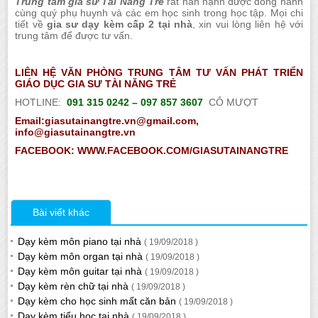
Trung tâm gia sư Tài Năng Trẻ
rất hân hạnh được đồng hành
cùng quý phụ huynh và các em học sinh trong học tập. Mọi chi
tiết về
gia sư dạy kèm cấp 2 tại nhà
, xin vui lòng liên hệ với
trung tâm để được tư vấn.
LIÊN HỆ VĂN PHÒNG TRUNG TÂM TƯ VẤN PHÁT TRIỂN
GIÁO DỤC GIA SƯ TÀI NĂNG TRẺ
HOTLINE:
091 315 0242 – 097 857 3607
CÔ MƯỢT
Email:giasutainangtre.vn@gmail.com,
info@giasutainangtre.vn
FACEBOOK: WWW.FACEBOOK.COM/GIASUTAINANGTRE
Bài viết khác
Dạy kèm môn piano tại nhà
( 19/09/2018 )
Dạy kèm môn organ tại nhà
( 19/09/2018 )
Dạy kèm môn guitar tại nhà
( 19/09/2018 )
Dạy kèm rèn chữ tại nhà
( 19/09/2018 )
Dạy kèm cho học sinh mất căn bản
( 19/09/2018 )
Dạy kèm tiểu học tại nhà
( 19/09/2018 )