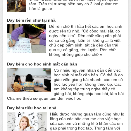
tâm. Trên thị trường hiện nay có 2 loại guitar cơ
bản là guitar
Dạy kèm rèn chữ tại nhà
Để rèn chữ thì hầu hết các em học sinh
được rèn từ nhỏ. “Có công mài sắt, có
ngày nên kim”. Rèn chữ cũng cần phải
có sự cố gắng, kiên trì, không ai là viết
chữ đẹp bẩm sinh, tất cả đều cần trải
qua sự cố gắng, rèn luyện. Rèn chữ
không những giúp cho chữ v
Dạy kèm cho học sinh mất căn bản
Có nhiều nguyên nhân dẫn đến việc
học sinh bị mất căn bản. Có thể là do
giáo viên giảng bài nhanh, các em có
học lực yếu hơn không theo kịp. Các
em không tập trung nghe thầy cô
giảng bài, không chịu học bài, làm bài.
Cha mẹ thiếu sự quan tâm đến việc học
Dạy kèm tiểu học tại nhà
Hiểu được những quan tâm cũng như lo
lắng của các bậc cha mẹ cho việc học
của các em và những khó khăn các em
gặp phải trong học tập. Trung tâm với