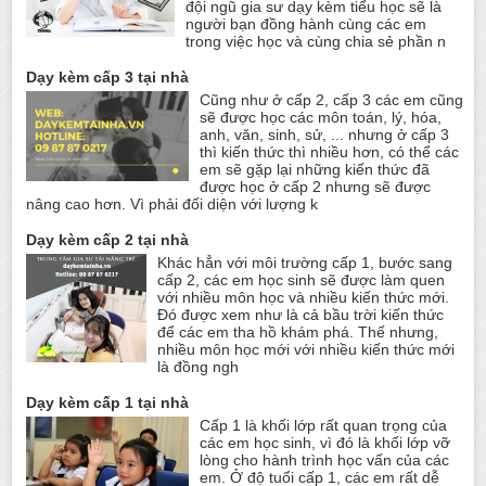
đội ngũ gia sư dạy kèm tiểu học sẽ là
người bạn đồng hành cùng các em
trong việc học và cùng chia sẻ phần n
Dạy kèm cấp 3 tại nhà
Cũng như ở cấp 2, cấp 3 các em cũng
sẽ được học các môn toán, lý, hóa,
anh, văn, sinh, sử, ... nhưng ở cấp 3
thì kiến thức thì nhiều hơn, có thể các
em sẽ gặp lại những kiến thức đã
được học ở cấp 2 nhưng sẽ được
nâng cao hơn. Vì phải đối diện với lượng k
Dạy kèm cấp 2 tại nhà
Khác hẳn với môi trường cấp 1, bước sang
cấp 2, các em học sinh sẽ được làm quen
với nhiều môn học và nhiều kiến thức mới.
Đó được xem như là cả bầu trời kiến thức
để các em tha hồ khám phá. Thế nhưng,
nhiều môn học mới với nhiều kiến thức mới
là đồng ngh
Dạy kèm cấp 1 tại nhà
Cấp 1 là khối lớp rất quan trọng của
các em học sinh, vì đó là khối lớp vỡ
lòng cho hành trình học vấn của các
em. Ở độ tuổi cấp 1, các em rất dễ