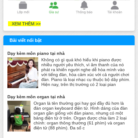
XEM THÊM >>
Bài viết nổi bật
Dạy kèm môn piano tại nhà
Không có gì quá khó hiểu khi piano được
nhiều người yêu thích, vì âm thanh của nó
phát ra khiến người nghe dễ hòa mình vào
với tiếng đàn, hòa cảm xúc với cả người chơi
đàn. Piano là loại nhạc cụ thuộc bộ dây phím.
Hiện nay, trên thị trường có 2 loại pian
Dạy kèm môn organ tại nhà
Organ là tên thường gọi hay gọi đầy đủ hơn là
đàn organ keyboard điện tử. Hình dáng của đàn
organ gần giống với đàn piano, nhưng có một
bảng điện tử ở trên. Organ được chia làm 2 loại
chính: organ thông thường (61 phím) và organ
điện tử (88 phím). Đa số c