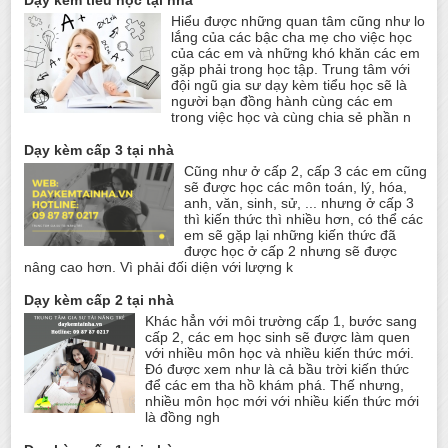
Hiểu được những quan tâm cũng như lo
lắng của các bậc cha mẹ cho việc học
của các em và những khó khăn các em
gặp phải trong học tập. Trung tâm với
đội ngũ gia sư dạy kèm tiểu học sẽ là
người bạn đồng hành cùng các em
trong việc học và cùng chia sẻ phần n
Dạy kèm cấp 3 tại nhà
Cũng như ở cấp 2, cấp 3 các em cũng
sẽ được học các môn toán, lý, hóa,
anh, văn, sinh, sử, ... nhưng ở cấp 3
thì kiến thức thì nhiều hơn, có thể các
em sẽ gặp lại những kiến thức đã
được học ở cấp 2 nhưng sẽ được
nâng cao hơn. Vì phải đối diện với lượng k
Dạy kèm cấp 2 tại nhà
Khác hẳn với môi trường cấp 1, bước sang
cấp 2, các em học sinh sẽ được làm quen
với nhiều môn học và nhiều kiến thức mới.
Đó được xem như là cả bầu trời kiến thức
để các em tha hồ khám phá. Thế nhưng,
nhiều môn học mới với nhiều kiến thức mới
là đồng ngh