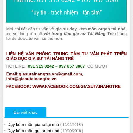
Mọi chi tiết cần tư vấn về
gia sư dạy kèm môn organ tại nhà
,
xin vui lòng liên hệ
với trung tâm gia sư Tài Năng Trẻ
chúng
tôi để được tư vấn cụ thể hơn.
LIÊN HỆ VĂN PHÒNG TRUNG TÂM TƯ VẤN PHÁT TRIỂN
GIÁO DỤC GIA SƯ TÀI NĂNG TRẺ
HOTLINE:
091 315 0242 – 097 857 3607
CÔ MƯỢT
Email:giasutainangtre.vn@gmail.com,
info@giasutainangtre.vn
FACEBOOK: WWW.FACEBOOK.COM/GIASUTAINANGTRE
Bài viết khác
Dạy kèm môn piano tại nhà
( 19/09/2018 )
Dạy kèm môn guitar tại nhà
( 19/09/2018 )