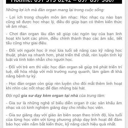
Những lợi ích mà đàn organ mang lại trong cuộc sống:
- Lợi ích trong chuyên môn âm nhạc: Học nhạc cụ nào bạn
cũng sẽ được học nhạc lý, điều đó giúp bạn có thêm kiến thức
về âm nhạc.
- Chơi đàn organ lâu dần sẽ giúp các ngón tay của bạn linh
hoạt khi lướt các phím, điều chỉnh thành thạo các âm sắc, tiết
tấu cũng như giai điệu.
- Đối với người học ở mọi lứa tuổi sẽ nâng cao kỹ năng học
thuật, phản xạ nhanh hơn, phát triển thể chất, rèn luyện tính kỷ
luật và tính kiên nhẫn cho người học.
- Đối với trẻ em thì việc học đàn organ sẽ giúp trẻ phát triển trí
tuệ, dễ hòa nhập với môi trường xung quanh, làm giảm đi khả
năng bệnh tự kỷ.
- Học đàn organ còn giúp rèn luyện cho đôi mắt thêm linh hoạt
khi nhìn các nốt nhạc để đàn những bài hát.
Đội ngũ
gia sư dạy kèm organ tại nhà
của trung tâm:
- Gia sư là những nghệ sĩ biểu diễn organ ở các sân khấu âm
nhạc và có kinh nghiệm giảng dạy cho nhiều học viên.
- Gia sư giảng dạy với giáo án biên soạn theo trình độ, lứa tuổi
của từng học viên với từng phương pháp dạy linh hoạt để đảm
bảo học viên nắm bắt kiến thức, kỹ năng cách hiệu quả nhất.