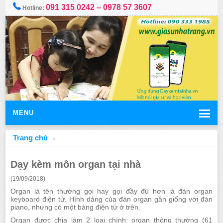
091 315 0242 – 0978 57 3607
Hotline:
MENU
Trang chủ
Dạy kèm môn organ tại nhà
(19/09/2018)
Organ là tên thường gọi hay gọi đầy đủ hơn là đàn organ
keyboard điện tử. Hình dáng của đàn organ gần giống với đàn
piano, nhưng có một bảng điện tử ở trên.
Organ được chia làm 2 loại chính: organ thông thường (61