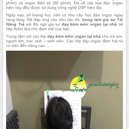
phím) và organ điện tử (88 phím). Đa số các loại đàn organ
hiện nay đều được sử dụng công nghệ DSP hiện đại.
Ngày nay, số lượng học viên có nhu cầu học đàn organ ngày
càng tăng. Để đáp ứng cho nhu cầu đó,
trung tâm gia sư Tài
Năng Trẻ
với đội ngũ gia sư
dạy kèm môn organ tại nhà
sẽ
tiếp thêm lửa cho đam mê của bạn.
Trung tâm với các lớp
dạy kèm môn organ tại nhà
cho trẻ em,
người lớn, học sinh – sinh viên. Các lớp dạy organ đệm hát từ
cơ bản đến nâng cao....