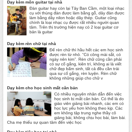
Dạy kèm môn guitar tại nhà
Đàn guitar hay còn lại Tây Ban Cầm, một loại nhạc
cụ với thùng đàn được làm bằng gỗ, dây đàn được
làm bằng dây nilon hoặc dây thép. Guitar cũng
chính là loại nhạc cụ được rất nhiều người quan
tâm. Trên thị trường hiện nay có 2 loại guitar cơ
bản là guitar
Dạy kèm rèn chữ tại nhà
Để rèn chữ thì hầu hết các em học sinh
được rèn từ nhỏ. “Có công mài sắt, có
ngày nên kim”. Rèn chữ cũng cần phải
có sự cố gắng, kiên trì, không ai là viết
chữ đẹp bẩm sinh, tất cả đều cần trải
qua sự cố gắng, rèn luyện. Rèn chữ
không những giúp cho chữ v
Dạy kèm cho học sinh mất căn bản
Có nhiều nguyên nhân dẫn đến việc
học sinh bị mất căn bản. Có thể là do
giáo viên giảng bài nhanh, các em có
học lực yếu hơn không theo kịp. Các
em không tập trung nghe thầy cô
giảng bài, không chịu học bài, làm bài.
Cha mẹ thiếu sự quan tâm đến việc học
Dạy kèm tiểu học tại nhà