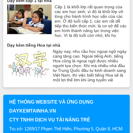
Dạy kèm cấp 1 tại nhà
Cấp 1 là khối lớp rất quan trọng của
các em học sinh, vì đó là khối lớp vỡ
lòng cho hành trình học vấn của các
em. Ở độ tuổi cấp 1, các em rất dễ
tiếp thu kiến thức mới, là cơ sở để các
em hình thành năng lực trong việc
học. Vì là độ tuổi còn nhỏ, khi họ
Dạy kèm tiếng Hoa tại nhà
Ngày nay, nhu cầu học ngoại ngữ ngày
càng tăng cao. Ngoài tiếng Anh, tiếng
Hoa cũng là ngoại ngữ được nhiều
người lựa chọn. Khi mà nhiều nhà đầu
tư Trung Quốc đầu tư kinh doanh sang
Việt Nam, thì việc biết tiếng Hoa sẽ là
một lợi thế lớn khi ứng tuyển việ
HỆ THỐNG WEBSITE VÀ ỨNG DỤNG
DAYKEMTAINHA.VN
CTY TNHH DỊCH VỤ TÀI NĂNG TRẺ
Trụ sở: 1269/17 Phạm Thế Hiển, Phường 5, Quận 8, HCM