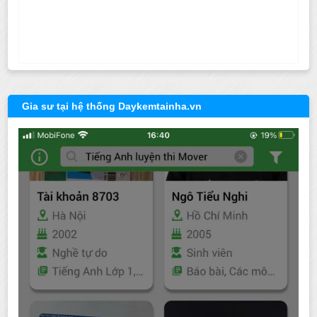
Gia sư tại hệ thống Daykemtainha.vn