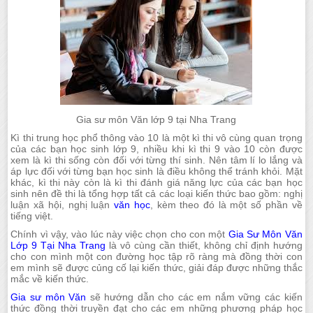
Gia sư môn Văn lớp 9 tại Nha Trang
Kì thi trung học phổ thông vào 10 là một kì thi vô cùng quan trọng
của các bạn học sinh lớp 9, nhiều khi kì thi 9 vào 10 còn được
xem là kì thi sống còn đối với từng thí sinh. Nên tâm lí lo lắng và
áp lực đối với từng bạn học sinh là điều không thể tránh khỏi. Mặt
khác, kì thi này còn là kì thi đánh giá năng lực của các bạn học
sinh nên đề thi là tổng hợp tất cả các loại kiến thức bao gồm: nghị
luận xã hội, nghị luận
văn học
, kèm theo đó là một số phần về
tiếng việt.
Chính vì vậy, vào lúc này việc chọn cho con một
Gia Sư Môn Văn
Lớp 9 Tại Nha Trang
là vô cùng cần thiết, không chỉ định hướng
cho con mình một con đường học tập rõ ràng mà đồng thời con
em mình sẽ được củng cố lại kiến thức, giải đáp được những thắc
mắc về kiến thức.
Gia sư môn Văn
sẽ hướng dẫn cho các em nắm vững các kiến
thức đồng thời truyền đạt cho các em những phương pháp học