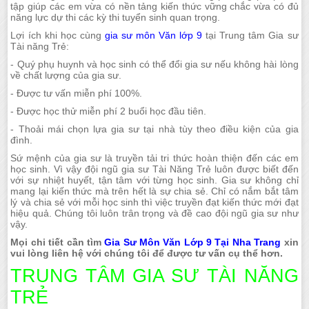
tập giúp các em vừa có nền tảng kiến thức vững chắc vừa có đủ
năng lực dự thi các kỳ thi tuyển sinh quan trọng.
Lợi ích khi học cùng
gia sư môn Văn lớp 9
tại Trung tâm Gia sư
Tài năng Trẻ:
- Quý phụ huynh và học sinh có thể đổi gia sư nếu không hài lòng
về chất lượng của gia sư.
- Được tư vấn miễn phí 100%.
- Được học thử miễn phí 2 buổi học đầu tiên.
- Thoải mái chọn lựa gia sư tại nhà tùy theo điều kiện của gia
đình.
Sứ mệnh của gia sư là truyền tải tri thức hoàn thiện đến các em
học sinh. Vì vậy đội ngũ gia sư Tài Năng Trẻ luôn được biết đến
với sự nhiệt huyết, tận tâm với từng học sinh. Gia sư không chỉ
mang lại kiến thức mà trên hết là sự chia sẻ. Chỉ có nắm bắt tâm
lý và chia sẻ với mỗi học sinh thì việc truyền đạt kiến thức mới đạt
hiệu quả. Chúng tôi luôn trân trọng và đề cao đội ngũ gia sư như
vậy.
Mọi chi tiết cần tìm
Gia Sư Môn Văn Lớp 9 Tại Nha Trang
xin
vui lòng liên hệ với chúng tôi để được tư vấn cụ thể hơn.
TRUNG TÂM GIA SƯ TÀI NĂNG
TRẺ