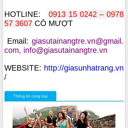
HOTLINE:
0913 15 0242 – 0978 
57 3607
CÔ MƯỢT
Email:
giasutainangtre.vn@gmail.
com, info@giasutainangtre.vn
WEBSITE:
http://giasunhatrang.vn
/
Thông tin cùng loại