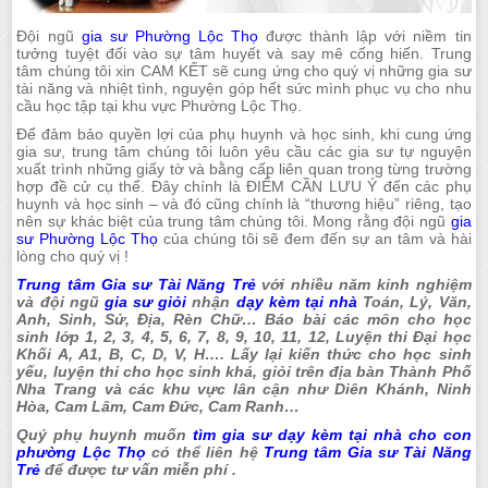
Đội ngũ
gia sư Phường Lộc Thọ
được thành lập với niềm tin
tưởng tuyệt đối vào sự tâm huyết và say mê cống hiến. Trung
tâm chúng tôi xin CAM KẾT sẽ cung ứng cho quý vị những gia sư
tài năng và nhiệt tình, nguyện góp hết sức mình phục vụ cho nhu
cầu học tập tại khu vực Phường Lộc Thọ.
Để đảm bảo quyền lợi của phụ huynh và học sinh, khi cung ứng
gia sư, trung tâm chúng tôi luôn yêu cầu các gia sư tự nguyện
xuất trình những giấy tờ và bằng cấp liên quan trong từng trường
hợp đề cử cụ thể. Đây chính là ĐIỂM CẦN LƯU Ý đến các phụ
huynh và học sinh – và đó cũng chính là “thương hiệu” riêng, tạo
nên sự khác biệt của trung tâm chúng tôi. Mong rằng đội ngũ
gia
sư Phường Lộc Thọ
của chúng tôi sẽ đem đến sự an tâm và hài
lòng cho quý vị !
Trung tâm Gia sư Tài Năng Trẻ
với nhiều năm kinh nghiệm
và đội ngũ
gia sư giỏi
nhận
dạy kèm tại nhà
Toán, Lý, Văn,
Anh, Sinh, Sử, Địa, Rèn Chữ… Báo bài các môn cho học
sinh lớp 1, 2, 3, 4, 5, 6, 7, 8, 9, 10, 11, 12, Luyện thi Đại học
Khối A, A1, B, C, D, V, H…. Lấy lại kiến thức cho học sinh
yếu, luyện thi cho học sinh khá, giỏi trên địa bàn Thành Phố
Nha Trang và các khu vực lân cận như Diên Khánh, Ninh
Hòa, Cam Lâm, Cam Đức, Cam Ranh…
Quý phụ huynh muốn
tìm gia sư dạy kèm tại nhà cho con
phường Lộc Thọ
có thể liên hệ
Trung tâm Gia sư Tài Năng
Trẻ
để được tư vấn miễn phí .