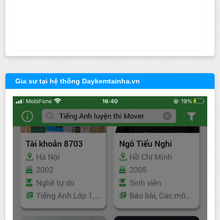
Gia sư tại hệ thống Daykemtainha.vn