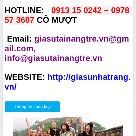
HOTLINE:
0913 15 0242 – 0978 
57 3607
CÔ MƯỢT
Email:
giasutainangtre.vn@gm
ail.com,
info@giasutainangtre.vn
WEBSITE:
http://giasunhatrang.
vn/
Thông tin cùng loại