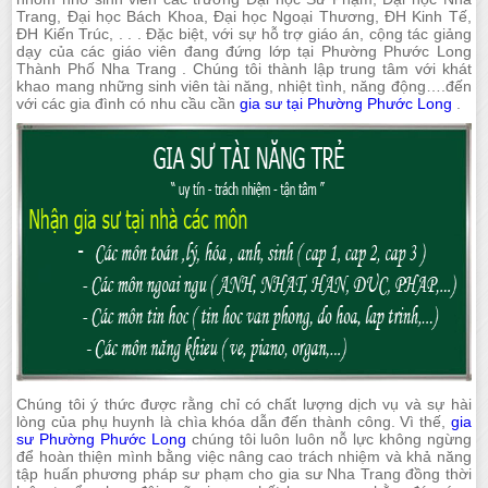
Trang, Đại học Bách Khoa, Đại học Ngoại Thương, ĐH Kinh Tế,
ĐH Kiến Trúc, . . . Đặc biệt, với sự hỗ trợ giáo án, cộng tác giảng
dạy của các giáo viên đang đứng lớp tại Phường Phước Long
Thành Phố Nha Trang . Chúng tôi thành lập trung tâm với khát
khao mang những sinh viên tài năng, nhiệt tình, năng động….đến
với các gia đình có nhu cầu cần
gia sư tại Phường Phước Long
.
Chúng tôi ý thức được rằng chỉ có chất lượng dịch vụ và sự hài
lòng của phụ huynh là chìa khóa dẫn đến thành công. Vì thế,
gia
sư Phường Phước Long
chúng tôi luôn luôn nỗ lực không ngừng
để hoàn thiện mình bằng việc nâng cao trách nhiệm và khả năng
tập huấn phương pháp sư phạm cho gia sư Nha Trang đồng thời