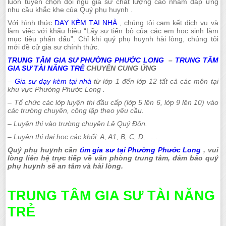
luôn tuyển chọn đội ngũ gia sư chất lượng cao nhằm đáp ứng
nhu cầu khắc khe của Quý phụ huynh .
Với hình thức
DẠY KÈM TẠI NHÀ
, chúng tôi cam kết dịch vụ và
làm việc với khẩu hiệu “Lấy sự tiến bộ của các em học sinh làm
mục tiêu phấn đấu”. Chỉ khi quý phụ huynh hài lòng, chúng tôi
mới đề cử gia sư chính thức.
TRUNG TÂM GIA SƯ PHƯỜNG PHƯỚC LONG
–
TRUNG TÂM
GIA SƯ TÀI NĂNG TRẺ
CHUYÊN CUNG ỨNG
–
Gia sư dạy kèm tại nhà
từ lớp 1 đến lớp 12 tất cả các môn tại
khu vực Phường Phước Long .
– Tổ chức các lớp luyện thi đầu cấp (lớp 5 lên 6, lớp 9 lên 10) vào
các trường chuyên, công lập theo yêu cầu.
– Luyện thi vào trường chuyên Lê Quý Đôn.
– Luyện thi đại học các khối: A, A1, B, C, D, . .
.
Quý phụ huynh cần
tìm gia sư tại Phường Phước Long
, vui
lòng liên hệ trực tiếp về văn phòng trung tâm, đảm bảo quý
phụ huynh sẽ an tâm và hài lòng.
TRUNG TÂM GIA SƯ TÀI NĂNG
TRẺ