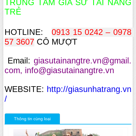
TRUNG TÂM GIA SƯ TÀI NĂNG
TRẺ
HOTLINE:
0913 15 0242 – 0978 
57 3607
CÔ MƯỢT
Email:
giasutainangtre.vn@gmail.
com, info@giasutainangtre.vn
WEBSITE:
http://giasunhatrang.vn
/
Thông tin cùng loại