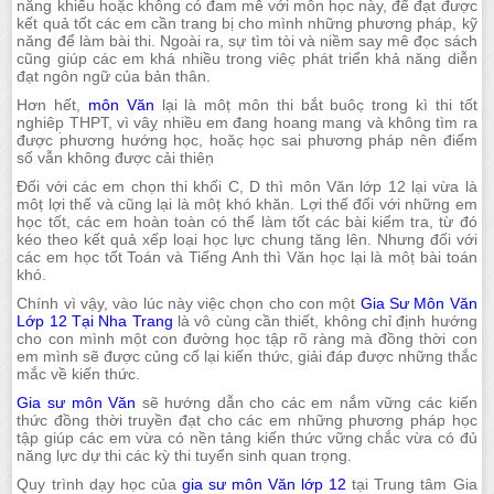
năng khiếu hoặc không có đam mê với môn học này, để đạt được
kết quả tốt các em cần trang bị cho mình những phương pháp, kỹ
năng để làm bài thi. Ngoài ra, sự tìm tòi và niềm say mê đọc sách
cũng giúp các em khá nhiều trong viêc̣ phát triển khả năng diễn
đạt ngôn ngữ của bản thân.
Hơn hết,
môn Văn
lại là môṭ môn thi bắt buôc̣ trong kì thi tốt
nghiêp̣ THPT, vì vâỵ nhiều em đang hoang mang và không tìm ra
được phương hướng học, hoăc̣ học sai phương pháp nên điểm
số vẫn không được cải thiêṇ
Đối với các em chọn thi khối C, D thì môn Văn lớp 12 lại vừa là
môṭ lợi thế và cũng lại là môṭ khó khăn. Lợi thế đối với những em
học tốt, các em hoàn toàn có thể làm tốt các bài kiểm tra, từ đó
kéo theo kết quả xếp loại học lực chung tăng lên. Nhưng đối với
các em học tốt Toán và Tiếng Anh thì Văn học lại là môṭ bài toán
khó.
Chính vì vậy, vào lúc này việc chọn cho con một
Gia Sư Môn Văn
Lớp 12 Tại Nha Trang
là vô cùng cần thiết, không chỉ định hướng
cho con mình một con đường học tập rõ ràng mà đồng thời con
em mình sẽ được củng cố lại kiến thức, giải đáp được những thắc
mắc về kiến thức.
Gia sư môn Văn
sẽ hướng dẫn cho các em nắm vững các kiến
thức đồng thời truyền đạt cho các em những phương pháp học
tập giúp các em vừa có nền tảng kiến thức vững chắc vừa có đủ
năng lực dự thi các kỳ thi tuyển sinh quan trọng.
Quy trình dạy học của
gia sư môn Văn lớp 12
tại Trung tâm Gia