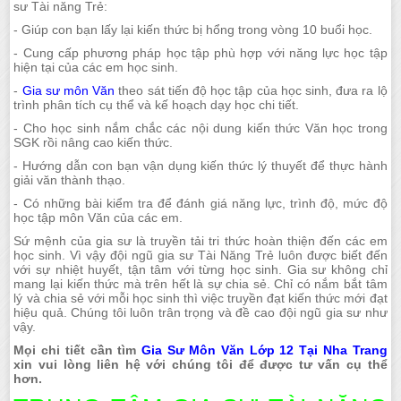
sư Tài năng Trẻ:
- Giúp con bạn lấy lại kiến thức bị hổng trong vòng 10 buổi học.
- Cung cấp phương pháp học tập phù hợp với năng lực học tập
hiện tại của các em học sinh.
-
Gia sư môn Văn
theo sát tiến độ học tập của học sinh, đưa ra lộ
trình phân tích cụ thể và kế hoạch dạy học chi tiết.
- Cho học sinh nắm chắc các nội dung kiến thức Văn học trong
SGK rồi nâng cao kiến thức.
- Hướng dẫn con bạn vận dụng kiến thức lý thuyết để thực hành
giải văn thành thạo.
- Có những bài kiểm tra để đánh giá năng lực, trình độ, mức độ
học tập môn Văn của các em.
Sứ mệnh của gia sư là truyền tải tri thức hoàn thiện đến các em
học sinh. Vì vậy đội ngũ gia sư Tài Năng Trẻ luôn được biết đến
với sự nhiệt huyết, tận tâm với từng học sinh. Gia sư không chỉ
mang lại kiến thức mà trên hết là sự chia sẻ. Chỉ có nắm bắt tâm
lý và chia sẻ với mỗi học sinh thì việc truyền đạt kiến thức mới đạt
hiệu quả. Chúng tôi luôn trân trọng và đề cao đội ngũ gia sư như
vậy.
Mọi chi tiết cần tìm
Gia Sư Môn Văn Lớp 12 Tại Nha Trang
xin vui lòng liên hệ với chúng tôi để được tư vấn cụ thể
hơn.