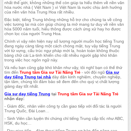
nhất thế giới, không những thế còn giúp ta hiểu thêm về nền văn
hóa nước nhà ( Việt Nam ) vì Việt Nam là nước chịu ảnh hưởng
của nền văn hóa Trung Hoa rất nhiều.
Đặc biệt, tiếng Trung không những hỗ trợ cho chúng ta về công
việc tương lai mà còn giúp chúng ta mở mang tư duy về nền văn
hóa 5000 năm tuổi, hiểu thông được cách ứng xử hay ho được
chọn lọc của người Trung Hoa.
Chính vì vậy nên hiện nay số lượng người muốn học tiếng Trung
đang ngày càng tăng một cách chóng mặt, tuy vậy tiếng Trung
với từ vựng, cấu trúc ngự pháp mới lạ, hoàn toàn không thuộc
bảng chữ cái La-tinh khiến cho rất nhiều người gặp khó khăn
trong việc học ngôn ngữ này.
Và nếu bạn cũng gặp khó khăn như vậy, tôi nghĩ bạn có thể thử
tìm đến
Trung tâm Gia sư Tài Năng Trẻ
- với đội ngũ
Gia sư
dạy tiếng Trung tại nhà
dày dặn kinh nghiệm, chuyên nghiệp,
tận tâm, chúng tôi đảm bảo sẽ đem đến cho quý vị chất lượng
giảng dạy tốt nhất.
Gia sư dạy tiếng Trung
tại
Trung tâm Gia sư Tài Năng Trẻ
nhận dạy:
- Giám đốc, nhân viên công ty cần giao tiếp với đối tác là người
Trung Quốc, Đài Loan…
- Sinh Viên cần luyện thi chứng chỉ tiếng Trung cấp tốc như ABC,
HSK, du học…
- Dạy giao tiếp – đàm thoại tiếng Trung cơ bản đến nâng cao.