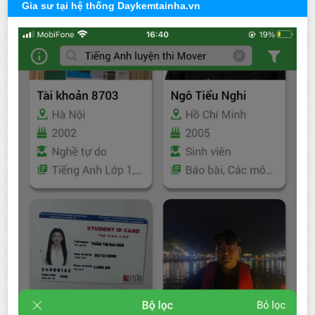
Gia sư tại hệ thống Daykemtainha.vn