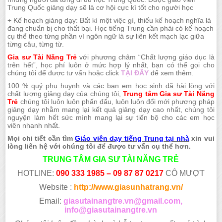
Trung Quốc giảng dạy sẽ là cơ hội cực kì tốt cho người học
+ Kế hoạch giảng dạy: Bất kì một việc gì, thiếu kế hoạch nghĩa là
đang chuẩn bị cho thất bại. Học tiếng Trung cần phải có kế hoạch
cụ thể theo từng phần vì ngôn ngữ là sự liên kết mạch lạc giữa
từng câu, từng từ.
Gia sư Tài Năng Trẻ
với phương châm “Chất lượng giáo dục là
trên hết”, học phí luôn ở mức hợp lý nhất, bạn có thể gọi cho
chúng tôi để được tư vấn hoặc click
TẠI ĐÂY
để xem thêm.
100 % quý phụ huynh và các bạn em học sinh đã hài lòng với
chất lượng giảng dạy của chúng tôi,
Trung tâm Gia sư Tài Năng
Trẻ
chúng tôi luôn luôn phấn đấu, luôn luôn đổi mới phương pháp
giảng dạy nhằm mang lại kết quả giảng dạy cao nhất, chúng tôi
nguyện làm hết sức mình mang lại sự tiến bộ cho các em học
viên nhanh nhất.
Mọi chi tiết cần tìm
Giáo viên dạy tiếng Trung tại nhà
xin vui
lòng liên hệ với chúng tôi để được tư vấn cụ thể hơn.
TRUNG TÂM GIA SƯ TÀI NĂNG TRẺ
HOTLINE:
090 333 1985 – 09 87 87 0217
CÔ MƯỢT
Website :
http://www.giasunhatrang.vn/
Email:
giasutainangtre.vn@gmail.com,
info@giasutainangtre.vn