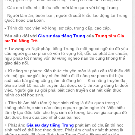
- Các em thiếu nhi, thiếu niên mới làm quen với tiếng Trung.
- Người làm ăn, buôn bán, người đi xuất khẩu lao động tại Trung
Quốc hoặc Đài Loan.
- Trình độ học viên Vỡ lòng, sơ cấp, trung cấp, cao cấp.
Yêu cầu đối với
Gia sư dạy tiếng Trung
của
Trung tâm Gia
sư Tài Năng Trẻ
:
+ Từ vựng và Ngữ pháp: tiếng Trung là một ngoại ngữ do đó yêu
cầu người gia sư phải có vốn từ vựng tốt, dẫu có phát âm chuẩn,
ngữ pháp tốt nhưng vốn từ vựng nghèo nàn thì cũng không thể
giao tiếp nổi.
+ Kĩ năng sư phạm: Kiến thức chuyên môn là yêu cầu tối thiểu đối
với một gia sư giỏi, tuy nhiên thiếu đi kĩ năng sư phạm thì hiệu
suất của bài giảng cũng giảm đi đáng kể. – Khả năng truyền đạt:
Gia sư biết 10 mà chỉ truyền đạt được có 1 thì xứng đáng bị đuổi
việc. Người gia sư giỏi phải biết cách truyền đạt hết kiến thức
mình có tới học sinh.
+ Tâm lý: Am hiểu tâm lý học sinh cũng là điều quan trọng vì
không phải học sinh nào cũng ngoan ngoãn nghe lời. Việc hiểu
tâm lý tạo điều kiện cho học sinh dễ tương tác với gia sư qua đó
đạt được hiệu quả cao nhất của bài học
+ Phát âm:
Gia sư dạy tiếng Trung
phát âm có chuẩn thì học
sinh mới có thể học theo được. Phát âm chuẩn nhất thường là
những người đã từng đi du học Trung Quốc. Được giáo viên