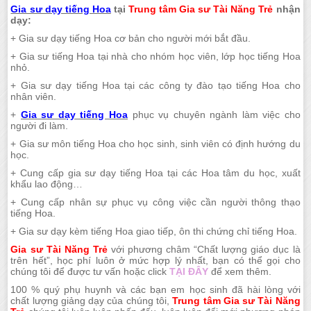
Gia sư dạy tiếng Hoa
tại
Trung tâm Gia sư Tài Năng Trẻ
nhận
dạy:
+ Gia sư dạy tiếng Hoa cơ bản cho người mới bắt đầu.
+ Gia sư tiếng Hoa tại nhà cho nhóm học viên, lớp học tiếng Hoa
nhỏ.
+ Gia sư dạy tiếng Hoa tại các công ty đào tạo tiếng Hoa cho
nhân viên.
+
Gia sư dạy tiếng Hoa
phục vụ chuyên ngành làm việc cho
người đi làm.
+ Gia sư môn tiếng Hoa cho học sinh, sinh viên có định hướng du
học.
+ Cung cấp gia sư dạy tiếng Hoa tại các Hoa tâm du học, xuất
khẩu lao động…
+ Cung cấp nhân sự phục vụ công việc cần người thông thạo
tiếng Hoa.
+ Gia sư dạy kèm tiếng Hoa giao tiếp, ôn thi chứng chỉ tiếng Hoa.
Gia sư Tài Năng Trẻ
với phương châm “Chất lượng giáo dục là
trên hết”, học phí luôn ở mức hợp lý nhất, bạn có thể gọi cho
chúng tôi để được tư vấn hoặc click
TẠI ĐÂY
để xem thêm.
100 % quý phụ huynh và các bạn em học sinh đã hài lòng với
chất lượng giảng dạy của chúng tôi,
Trung tâm Gia sư Tài Năng