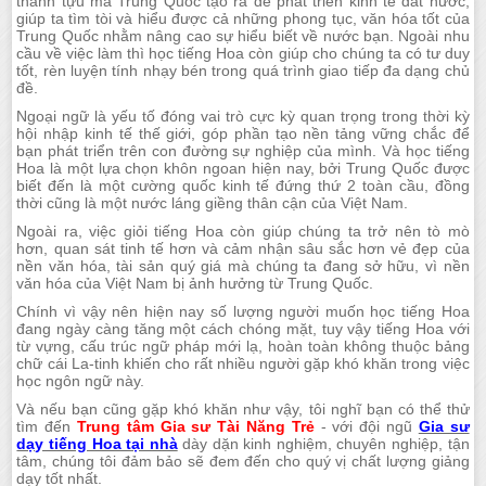
thành tựu mà Trung Quốc tạo ra để phát triển kinh tế đất nước,
giúp ta tìm tòi và hiểu được cả những phong tục, văn hóa tốt của
Trung Quốc nhằm nâng cao sự hiểu biết về nước bạn. Ngoài nhu
cầu về việc làm thì học tiếng Hoa còn giúp cho chúng ta có tư duy
tốt, rèn luyện tính nhạy bén trong quá trình giao tiếp đa dạng chủ
đề.
Ngoại ngữ là yếu tố đóng vai trò cực kỳ quan trọng trong thời kỳ
hội nhập kinh tế thế giới, góp phần tạo nền tảng vững chắc để
bạn phát triển trên con đường sự nghiệp của mình. Và học tiếng
Hoa là một lựa chọn khôn ngoan hiện nay, bởi Trung Quốc được
biết đến là một cường quốc kinh tế đứng thứ 2 toàn cầu, đồng
thời cũng là một nước láng giềng thân cận của Việt Nam.
Ngoài ra, việc giỏi tiếng Hoa còn giúp chúng ta trở nên tò mò
hơn, quan sát tinh tế hơn và cảm nhận sâu sắc hơn vẻ đẹp của
nền văn hóa, tài sản quý giá mà chúng ta đang sở hữu, vì nền
văn hóa của Việt Nam bị ảnh hưởng từ Trung Quốc.
Chính vì vậy nên hiện nay số lượng người muốn học tiếng Hoa
đang ngày càng tăng một cách chóng mặt, tuy vậy tiếng Hoa với
từ vựng, cấu trúc ngữ pháp mới lạ, hoàn toàn không thuộc bảng
chữ cái La-tinh khiến cho rất nhiều người gặp khó khăn trong việc
học ngôn ngữ này.
Và nếu bạn cũng gặp khó khăn như vậy, tôi nghĩ bạn có thể thử
tìm đến
Trung tâm Gia sư Tài Năng Trẻ
- với đội ngũ
Gia sư
dạy tiếng Hoa tại nhà
dày dặn kinh nghiệm, chuyên nghiệp, tận
tâm, chúng tôi đảm bảo sẽ đem đến cho quý vị chất lượng giảng
dạy tốt nhất.