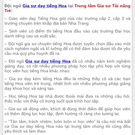
Đội ngũ
Gia sư dạy tiếng Hoa
tại
Trung tâm Gia sư Tài năng
Trẻ
:
– Giáo viên dạy Tiếng Hoa giỏi của các trường cấp 2, cấp 3 và
trường chuyên trên khắp địa bàn Nha Trang.
– Sinh viên có điểm thi tiếng Hoa đầu vào các trường Đại học
danh tiếng cao và xuất sắc.
– Đội ngũ gia sư chuyên tiếng Hoa được tuyển chọn đầu vào một
cách nghiêm ngặt và kĩ lưỡng để có thể đảm bảo được tối đa yêu
cầu mà quý phụ huynh đề ra.
– Đội ngũ
Gia sư dạy tiếng Hoa
đã có nhiều năm kinh nghiệm
giảng dạy, có rất nhiều phương pháp học tập phù hợp với từng
học viên học tiếng Hoa khác nhau.
– Gia sư dạy kèm tiếng Hoa đều là những thầy cô và các bạn
tiếng Hoa viên trẻ trung, nhiệt tình với nhiều phương pháp giảng
dạy khoa học và sáng tạo.
– Học tiếng Hoa tại nhà được thoải mái đưa ra những câu hỏi,
thắc mắc với thầy cô trong suốt quá trình học tập.
– Gia sư sẽ động viên, khích lệ đúng thời điểm để giúp học viên
có thêm động lực học tập, định hướng rõ ràng cho tương lai.
– “Tận tâm, trách nhiệm, luôn luôn vì học viên” là câu nói mà bất
cứ Gia sư dạy tiếng Hoa nào tại trung tâm chúng tôi cũng đều
yêu thích và làm theo.