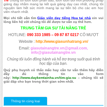
Trẻ
chúng tôi luôn luôn phấn đấu, luôn luôn đổi mới phương pháp
giảng dạy nhằm mang lại kết quả giảng dạy cao nhất, chúng tôi
nguyện làm hết sức mình mang lại sự tiến bộ cho các em học
viên nhanh nhất.
Mọi chi tiết cần tìm
Giáo viên dạy tiếng Hoa tại nhà
xin vui
lòng liên hệ với chúng tôi để được tư vấn cụ thể hơn.
TRUNG TÂM GIA SƯ TÀI NĂNG TRẺ
HOTLINE:
090 333 1985 – 09 87 87 0217
CÔ MƯỢT
Website :
http://www.giasunhatrang.vn/
Email:
giasutainangtre.vn@gmail.com,
info@giasutainangtre.vn
Chúng tôi luôn đồng hành và hỗ trợ trong suốt quá trình
học tập của bạn.
Quý phụ huynh có thắc mắc hay cần tư vấn thêm hãy điền
đầy đủ thông tin vào form
này:
http://www.daykemtainha.vn/tim-gia-su
– chúng tôi sẽ
giải đáp cho bạn trong thời gian sớm nhất.
Thông tin cùng loại