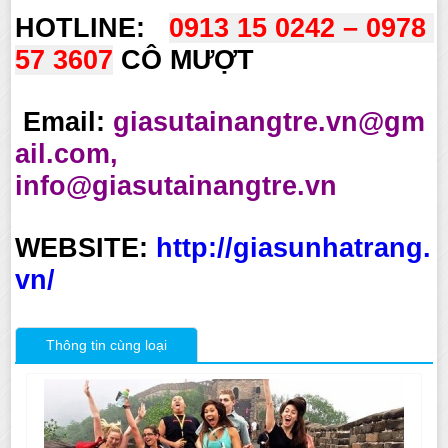
HOTLINE:
0913 15 0242 – 0978 
57 3607
CÔ MƯỢT
Email:
giasutainangtre.vn@gm
ail.com,
info@giasutainangtre.vn
WEBSITE:
http://giasunhatrang.
vn/
Thông tin cùng loại