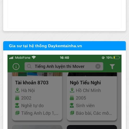
Gia sư tại hệ thống Daykemtainha.vn