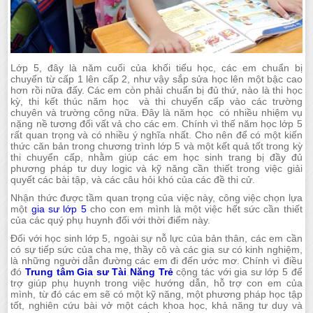
Lớp 5, đây là năm cuối của khối tiểu học, các em chuẩn bị
chuyển từ cấp 1 lên cấp 2, như vậy sắp sửa học lên một bậc cao
hơn rồi nữa đấy. Các em còn phải chuẩn bị đủ thứ, nào là thi học
kỳ, thi kết thúc năm học và thi chuyển cấp vào các trường
chuyên và trường công nữa. Đây là năm học có nhiều nhiệm vụ
nặng nề tương đối vất vả cho các em. Chính vì thế năm học lớp 5
rất quan trọng và có nhiều ý nghĩa nhất. Cho nên để có một kiến
thức căn bản trong chương trình lớp 5 và một kết quả tốt trong kỳ
thi chuyển cấp, nhằm giúp các em học sinh trang bị đầy đủ
phương pháp tư duy logic và kỹ năng cần thiết trong việc giải
quyết các bài tập, và các câu hỏi khó của các đề thi cử.
Nhận thức được tầm quan trọng của việc này, công việc chọn lựa
một
gia sư lớp 5
cho con em mình là một việc hết sức cần thiết
của các quý phụ huynh đối với thời điểm này.
Đối với học sinh lớp 5, ngoài sự nỗ lực của bản thân, các em cần
có sự tiếp sức của cha mẹ, thầy cô và các gia sư có kinh nghiệm,
là những người dẫn đường các em đi đến ước mơ. Chính vì điều
đó
Trung tâm Gia sư Tài Năng Trẻ
cộng tác với gia sư lớp 5 để
trợ giúp phụ huynh trong việc hướng dẫn, hỗ trợ con em của
mình, từ đó các em sẽ có một kỹ năng, một phương pháp học tập
tốt, nghiên cứu bài vở một cách khoa học, khả năng tư duy và