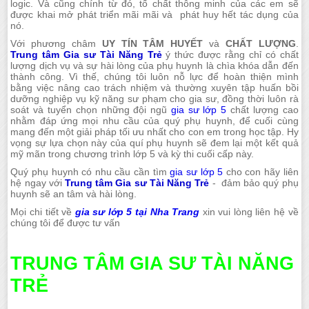
logic. Và cũng chính từ đó, tố chất thông minh của các em sẽ
được khai mở phát triển mãi mãi và phát huy hết tác dụng của
nó.
Với phương châm
UY TÍN TÂM HUYẾT
và
CHẤT LƯỢNG
.
Trung tâm Gia sư Tài Năng Trẻ
ý thức được rằng chỉ có chất
lượng dịch vụ và sự hài lòng của phụ huynh là chìa khóa dẫn đến
thành công. Vì thế, chúng tôi luôn nỗ lực để hoàn thiện mình
bằng việc nâng cao trách nhiệm và thường xuyên tập huấn bồi
dưỡng nghiệp vụ kỹ năng sư phạm cho gia sư, đồng thời luôn rà
soát và tuyển chọn những đội ngũ
gia sư lớp 5
chất lượng cao
nhằm đáp ứng mọi nhu cầu của quý phụ huynh, để cuối cùng
mang đến một giải pháp tối ưu nhất cho con em trong học tập. Hy
vọng sự lựa chọn này của quí phụ huynh sẽ đem lại một kết quả
mỹ mãn trong chương trình lớp 5 và kỳ thi cuối cấp này.
Quý phụ huynh có nhu cầu cần tìm
gia sư lớp 5
cho con hãy liên
hệ ngay với
Trung tâm Gia sư Tài Năng Trẻ
- đảm bảo quý phụ
huynh sẽ an tâm và hài lòng.
Mọi chi tiết về
gia sư lớp 5 tại Nha Trang
xin vui lòng liên hệ về
chúng tôi để được tư vấn
TRUNG TÂM GIA SƯ TÀI NĂNG
TRẺ