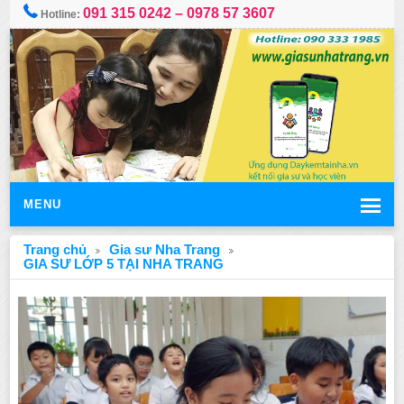
091 315 0242 – 0978 57 3607
Hotline:
MENU
Trang chủ
Gia sư Nha Trang
GIA SƯ LỚP 5 TẠI NHA TRANG