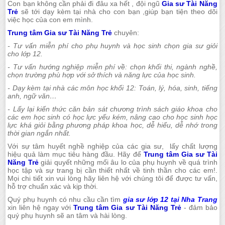
Con bạn không cần phải đi đâu xa hết , đội ngũ
Gia sư Tài Năng
Trẻ
sẽ tới dạy kèm tại nhà cho con bạn ,giúp bạn tiện theo dõi
việc học của con em mình.
Trung tâm Gia sư Tài Năng Trẻ
chuyên:
- Tư vấn miễn phí cho phụ huynh và học sinh chọn gia sư giỏi
cho lớp 12.
- Tư vấn hướng nghiệp miễn phí về: chọn khối thi, ngành nghề,
chọn trường phù hợp với sở thích và năng lực của học sinh.
- Dạy kèm tại nhà các môn học khối 12: Toán, lý, hóa, sinh, tiếng
anh, ngữ văn…
- Lấy lại kiến thức căn bản sát chương trình sách giáo khoa cho
các em học sinh có học lực yếu kém, nâng cao cho học sinh học
lực khá giỏi bằng phương pháp khoa học, dễ hiểu, dễ nhớ trong
thời gian ngắn nhất.
Với sự tâm huyết nghề nghiệp của các gia sư, lấy chất lượng
hiệu quả làm mục tiêu hàng đầu. Hãy để
Trung tâm Gia sư Tài
Năng Trẻ
giải quyết những mối âu lo của phụ huynh về quá trình
học tập và sự trang bị cần thiết nhất về tinh thần cho các em!.
Mọi chi tiết xin vui lòng hãy liên hệ với chúng tôi để được tư vấn,
hỗ trợ chuẩn xác và kịp thời.
Quý phụ huynh có nhu cầu cần tìm
gia sư lớp 12 tại Nha Trang
xin liên hệ ngay với
Trung tâm Gia sư Tài Năng Trẻ
- đảm bảo
quý phụ huynh sẽ an tâm và hài lòng.