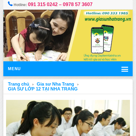
091 315 0242 – 0978 57 3607
Hotline:
MENU
Trang chủ
Gia sư Nha Trang
GIA SƯ LỚP 12 TẠI NHA TRANG