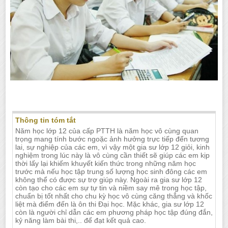
GIA SƯ LỚP 12 TẠI NHA TRANG
Thông tin tóm tắt
Năm học lớp 12 của cấp PTTH là năm học vô cùng quan
trọng mang tính bước ngoặc ảnh hưởng trực tiếp đến tương
lai, sự nghiệp của các em, vì vậy một gia sư lớp 12 giỏi, kinh
nghiệm trong lúc này là vô cùng cần thiết sẽ giúp các em kịp
thời lấy lại khiếm khuyết kiến thức trong những năm học
trước mà nếu học tập trung số lượng học sinh đông các em
không thể có được sự trợ giúp này. Ngoài ra gia sư lớp 12
còn tạo cho các em sự tự tin và niềm say mê trong học tập,
chuẩn bị tốt nhất cho chu kỳ học vô cùng căng thẳng và khốc
liệt mà điểm đến là ôn thi Đại học. Mặc khác, gia sư lớp 12
còn là người chỉ dẫn các em phương pháp học tập đúng đắn,
kỷ năng làm bài thi,.. để đạt kết quả cao.