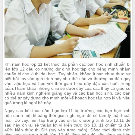
Khi năm học lớp 11 kết thúc, đa phần các bạn học sinh chuẩn bị
lên lớp 12 đều có những dự định học tập cho riêng mình nhằm
chuẩn bị cho kì thi đại học . Tuy nhiên, không ít bạn chưa thực sự
biết bắt tay vào quá trình này như thế nào và thường sa đà ngay
vào việc học và học với thời gian biểu dày đặc các buổi trong
tuần.Tham khảo những chia sẻ dưới đây của các thầy cô giáo có
nhiều năm kinh nghiệm giảng dạy và các bạn học sinh, các bạn
có thể tự xây dựng cho mình một kế hoạch học tập hợp lý và hiệu
quả trong kì nghỉ hè này.
Ngay sau kết thúc năm học lớp 11 tại trường, các bạn học sinh
nên dành một khoảng thời gian nghỉ ngơi để có tâm lý thật thoải
mái. Do vậy, nên tập trung vào ôn lại chương trình lớp 10,11 để
sau này ôn lại sẽ thuận lợi vì kiến thức lớp 10, 11 chiếm từ 10-
40% kiến thức thi ĐH (tuỳ vào từng môn). Đồng thời dành thời
gian học chương trình lớp 12 để đảm bảo đủ nền tảng cơ bản