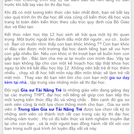
trước khi bắt tay vào ôn thi đại học.
Khi đã có một lượng kiến thức căn bản nhất định, bạn sẽ bắt tay
vào quá trình ôn thi đại học để vừa củng cố kiến thức đã học vừa
trang bị toàn diện kiến thức theo cấu trúc quy định của Bộ Giáo
dục và Đào tạo.
Kết thúc năm học lớp 12 học sinh sẽ trải qua một kỳ thi quan
trọng .Một bước ngoặt lớn đánh dấu một đời người , vui có , buồn
có. Bạn có muốn nhìn thấy con bạn khóc không ?? Con bạn khóc
vì đậu vào được một trường đại học danh tiếng bạn sẽ vui hơn
con gấp nhiều lần. Nếu con khóc vì thi trượt bạn sẽ buồn hơn con
gấp vạn lần , Bậc làm cha mẹ ai lại muốn con mình đau .Vậy tại
sao bạn không lập cho con một kế hoạch học tập thật khoa học
ngay từ khi trẻ bắt đầu học lớp 12 .Không nên bắt trẻ đi học thêm
nhiều , chạy xô đi học hết môn này đến môn khác sẽ làm trẻ rất
mệt mỏi . Thay vào đó bạn nên tìm cho con bạn một
gia sư dạy
kèm tại nhà
, tập trung vào những môn sẽ thi đại học .
Đội ngũ
Gia sư Tài Năng Trẻ
là những giáo viên đang giảng dạy
tại các trường THPT, đại học nổi tiếng sẽ giúp con bạn tiếp thu
một lượng kiến thức đầy đủ và vững chắc . Bên cạnh đó gia sư
sinh viên cũng là một lựa chọn thông minh cho bạn , Gia sư sinh
viên ở
Trung tâm Gia sư Tài Năng Trẻ
được lựa chọn rất kỹ từ
những sinh viên có thành tích rất cao trong các kỳ thi đại học
những năm trước . Họ có đủ kiến thức và kinh nghiệm truyền đạt
lại cho con bạn , và là một người bạn đồng hành rất tốt với con
bạn trong suốt quá trình ôn luyện đầy vất vả này.