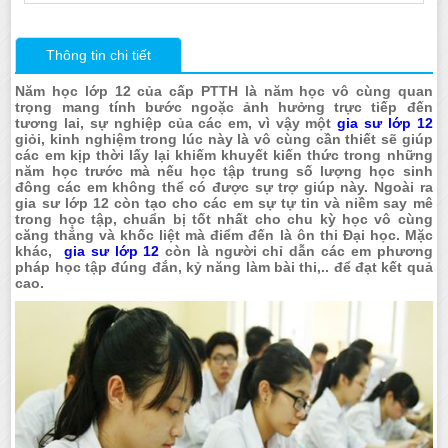
Thông tin chi tiết
Năm học lớp 12 của cấp PTTH là năm học vô cùng quan
trọng mang tính bước ngoặc ảnh hưởng trực tiếp đến
tương lai, sự nghiệp của các em, vì vậy một
gia sư lớp 12
giỏi, kinh nghiệm trong lúc này là vô cùng cần thiết sẽ giúp
các em kịp thời lấy lại khiếm khuyết kiến thức trong những
năm học trước mà nếu học tập trung số lượng học sinh
đông các em không thể có được sự trợ giúp này. Ngoài ra
gia sư lớp 12 còn tạo cho các em sự tự tin và niềm say mê
trong học tập, chuẩn bị tốt nhất cho chu kỳ học vô cùng
căng thẳng và khốc liệt mà điểm đến là ôn thi Đại học. Mặc
khác,
gia sư lớp 12
còn là người chỉ dẫn các em phương
pháp học tập đúng đắn, kỷ năng làm bài thi,.. để đạt kết quả
cao.