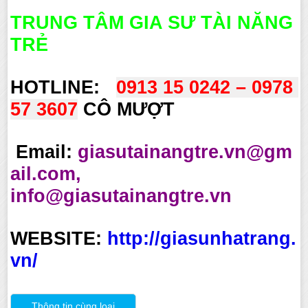
TRUNG TÂM GIA SƯ TÀI NĂNG
TRẺ
HOTLINE:
0913 15 0242 – 0978 
57 3607
CÔ MƯỢT
Email:
giasutainangtre.vn@gm
ail.com,
info@giasutainangtre.vn
WEBSITE:
http://giasunhatrang.
vn/
Thông tin cùng loại