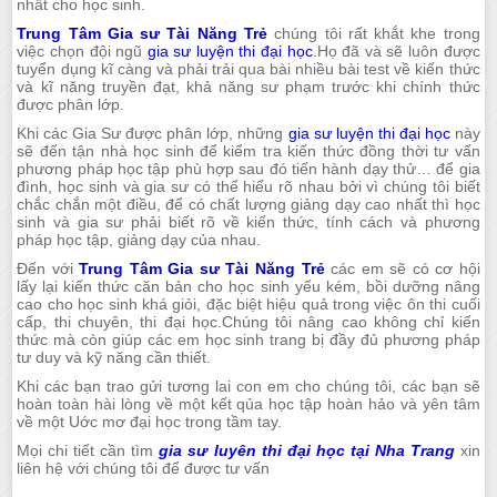
nhất cho học sinh.
Trung Tâm Gia sư Tài Năng Trẻ
chúng tôi rất khắt khe trong
việc chọn đội ngũ
gia sư luyện thi đại học
.Họ đã và sẽ luôn được
tuyển dụng kĩ càng và phải trải qua bài nhiều bài test về kiến thức
và kĩ năng truyền đạt, khả năng sư phạm trước khi chính thức
được phân lớp.
Khi các Gia Sư được phân lớp, những
gia sư luyện thi đại học
này
sẽ đến tận nhà học sinh để kiểm tra kiến thức đồng thời tư vấn
phương pháp học tập phù hợp sau đó tiến hành dạy thử… để gia
đình, học sinh và gia sư có thể hiểu rõ nhau bởi vì chúng tôi biết
chắc chắn một điều, để có chất lượng giảng dạy cao nhất thì học
sinh và gia sư phải biết rõ về kiến thức, tính cách và phương
pháp học tập, giảng dạy của nhau.
Đến với
Trung Tâm Gia sư Tài Năng Trẻ
các em sẽ có cơ hội
lấy lại kiến thức căn bản cho học sinh yếu kém, bồi dưỡng nâng
cao cho học sinh khá giỏi, đặc biệt hiệu quả trong việc ôn thi cuối
cấp, thi chuyên, thi đại học.Chúng tôi nâng cao không chỉ kiến
thức mà còn giúp các em học sinh trang bị đầy đủ phương pháp
tư duy và kỹ năng cần thiết.
Khi các bạn trao gửi tương lai con em cho chúng tôi, các bạn sẽ
hoàn toàn hài lòng về một kết qủa học tập hoàn hảo và yên tâm
về một Uớc mơ đại học trong tầm tay.
Mọi chi tiết cần tìm
gia sư luyên thi đại học tại Nha Trang
xin
liên hệ với chúng tôi để được tư vấn