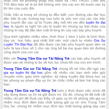
hoạt..cho tới phương pháp học hành và THỦ THUẬT LÀM BÀI
THI đảm bảo sẽ là lợi thế không nhỏ cho các em khi bước vào kỳ
thì lớn của cuộc đời.
Chắc hẳn ai trong số chúng ta đều biết, con đường vào đại học
đặc biệt là các trường top cao luôn là ước mơ của các các bậc
phụ huynh lẫn các sỹ tử.Trước đây mỗi khi nói đến
luyện thi đại
học
là người ta nghĩ tới các lò luyện thi nhưng sự bát nháo của
những lò này đã dần làm mất đi lòng tin của các bậc phụ huynh.
Qua kinh nghiệm nhiều năm, hình thức 1 kèm 1 luôn là hình thức
dạy và học hiệu quả nhất thế nên một cách tự nhiên
Gia Sư
Luyện Thi Đại Học
đã dần được các bậc phụ huynh quan tâm và
luôn là lựa chọn số 1 cho các ông bố bà mẹ quan tâm tới đường
công danh của con cái.
Đến với
Trung Tâm Gia sư Tài Năng Trẻ
các bậc phụ huynh sẽ
được san sẻ những lo âu về học lực chưa tốt của con em mình.
Trung Tâm Gia sư Tài Năng Trẻ
chúng tối sở hữu đội ngũ các
gia sư luyện thi đại học
gồm rất nhiều các bạn sinh viên giỏi
chuyên môn, giàu kinh nghiệm, kỹ năng truyền đạt khoa học và
tác phong sư phạm đầy uy tín, tin chắc chắn sẽ làm hài lòng các
bạn.
Trung Tâm Gia sư Tài Năng Trẻ
luôn ý thức được việc mình đã
xây dựng được uy tín và giữ được nó. Do đó, chúng tôi đã mất rất
nhiều chi phí để thuê các thầy cô giáo uy tín về phỏng vấn gia sư
nhắm mục đích đảm bảo chất lượng giữ uy tín cho Trung Tâm
Gia Sư chúng tôi nhằm mục đích tạo chất lượng giảng dạy cao