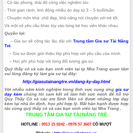
- Có tác phong, thái độ công việc nghiêm túc
- Thời gian rảnh, linh động nhiều do dạy từ 3 – 5 buổi/tuần
- Chuyên môn khá: chữ đẹp, khả năng nói chuyện với trẻ tốt
Và một số yêu cầu khác tùy vào từng bé học viên khác nhau
Quyền lợi:
– Gia sư sẽ cộng tác lâu dài với
Trung tâm Gia sư Tài Năng
Trẻ
– Gia sư được giới thiệu lớp phù hợp với yêu cầu của mình.
– Học phí phù hợp với từng đối tượng gia sư.
Quý thầy cô và các bạn sinh viên tại tp Nha Trang quan tâm
vui lòng đăng ký làm gia sư tại đây:
http://giasutainangtre.vn/dang-ky-day.html
Với nhiều năm kinh nghiệm trong lĩnh vực cung ứng
gia sư
dạy kèm
chúng tôi cam kết sẽ làm hết sức mình để hỗ trợ
Qúy Thầy Cô và các em Sinh Viên có được những lớp dạy
kèm tại nhà ổn định, học phí hợp lý. Rất hân hạnh được hợp
tác cùng quý thầy cô và các bạn sinh viên tại Nha Trang .
TRUNG TÂM GIA SƯ TÀI NĂNG TRẺ
HOTLINE :
0913 15 0242 - 0978 57 3607
CÔ MƯỢT