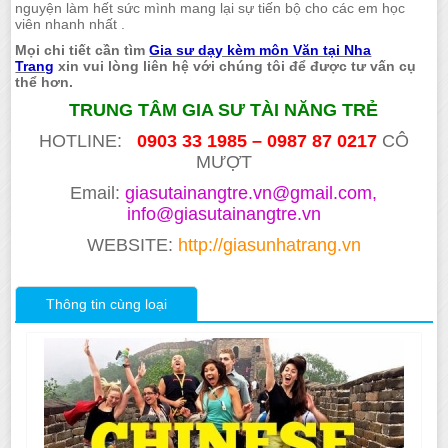
nguyện làm hết sức mình mang lại sự tiến bộ cho các em học
viên nhanh nhất .
Mọi chi tiết cần tìm
Gia sư dạy kèm môn Văn tại Nha
Trang
xin vui lòng liên hệ với chúng tôi để được tư vấn cụ
thể hơn.
TRUNG TÂM GIA SƯ TÀI NĂNG TRẺ
HOTLINE:
0903 33 1985 – 0987 87 0217
CÔ
MƯỢT
Email:
giasutainangtre.vn@gmail.com,
info@giasutainangtre.vn
WEBSITE:
http://giasunhatrang.vn
Thông tin cùng loại