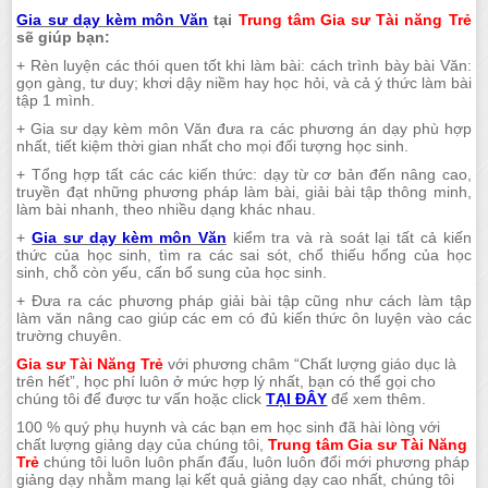
Gia sư dạy kèm môn Văn
tại
Trung tâm Gia sư Tài năng Trẻ
sẽ giúp bạn:
+ Rèn luyện các thói quen tốt khi làm bài: cách trình bày bài Văn:
gọn gàng, tư duy; khơi dậy niềm hay học hỏi, và cả ý thức làm bài
tập 1 mình.
+ Gia sư dạy kèm môn Văn đưa ra các phương án dạy phù hợp
nhất, tiết kiệm thời gian nhất cho mọi đối tượng học sinh.
+ Tổng hợp tất các các kiến thức: dạy từ cơ bản đến nâng cao,
truyền đạt những phương pháp làm bài, giải bài tập thông minh,
làm bài nhanh, theo nhiều dạng khác nhau.
+
Gia sư dạy kèm môn Văn
kiểm tra và rà soát lại tất cả kiến
thức của học sinh, tìm ra các sai sót, chổ thiếu hổng của học
sinh, chỗ còn yếu, cấn bổ sung của học sinh.
+ Đưa ra các phương pháp giải bài tập cũng như cách làm tập
làm văn nâng cao giúp các em có đủ kiến thức ôn luyện vào các
trường chuyên.
Gia sư Tài Năng Trẻ
với phương châm “Chất lượng giáo dục là
trên hết”, học phí luôn ở mức hợp lý nhất, bạn có thể gọi cho
chúng tôi để được tư vấn hoặc click
TẠI ĐÂY
để xem thêm.
100 % quý phụ huynh và các bạn em học sinh đã hài lòng với
chất lượng giảng dạy của chúng tôi,
Trung tâm Gia sư Tài Năng
Trẻ
chúng tôi luôn luôn phấn đấu, luôn luôn đổi mới phương pháp
giảng dạy nhằm mang lại kết quả giảng dạy cao nhất, chúng tôi