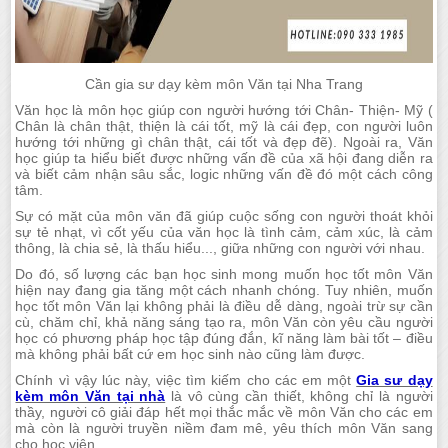
Cần gia sư dạy kèm môn Văn tại Nha Trang
Văn học là môn học giúp con người hướng tới Chân- Thiện- Mỹ (
Chân là chân thật, thiện là cái tốt, mỹ là cái đẹp, con người luôn
hướng tới những gì chân thật, cái tốt và đẹp đẽ). Ngoài ra, Văn
học giúp ta hiểu biết được những vấn đề của xã hội đang diễn ra
và biết cảm nhận sâu sắc, logic những vấn đề đó một cách công
tâm.
Sự có mặt của môn văn đã giúp cuộc sống con người thoát khỏi
sự tẻ nhạt, vì cốt yếu của văn học là tình cảm, cảm xúc, là cảm
thông, là chia sẻ, là thấu hiểu..., giữa những con người với nhau.
Do đó, số lượng các bạn học sinh mong muốn học tốt môn Văn
hiện nay đang gia tăng một cách nhanh chóng. Tuy nhiên, muốn
học tốt môn Văn lại không phải là điều dễ dàng, ngoài trừ sự cần
cù, chăm chỉ, khả năng sáng tạo ra, môn Văn còn yêu cầu người
học có phương pháp học tập đúng đắn, kĩ năng làm bài tốt – điều
mà không phải bất cứ em học sinh nào cũng làm được.
Chính vì vậy lúc này, việc tìm kiếm cho các em một
Gia sư dạy
kèm môn Văn tại nhà
là vô cùng cần thiết, không chỉ là người
thầy, người cô giải đáp hết mọi thắc mắc về môn Văn cho các em
mà còn là người truyền niềm đam mê, yêu thích môn Văn sang
cho học viên.