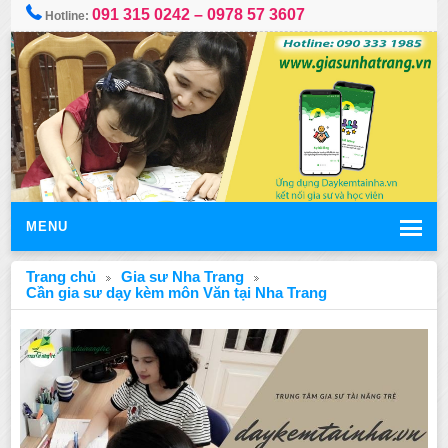
091 315 0242 – 0978 57 3607
Hotline:
MENU
Trang chủ
Gia sư Nha Trang
Cần gia sư dạy kèm môn Văn tại Nha Trang