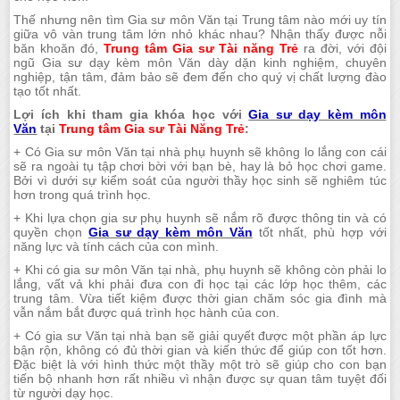
Thế nhưng nên tìm Gia sư môn Văn tại Trung tâm nào mới uy tín
giữa vô vàn trung tâm lớn nhỏ khác nhau? Nhận thấy được nỗi
băn khoăn đó,
Trung tâm Gia sư Tài năng Trẻ
ra đời, với đội
ngũ Gia sư dạy kèm môn Văn dày dặn kinh nghiệm, chuyên
nghiệp, tận tâm, đảm bảo sẽ đem đến cho quý vị chất lượng đào
tạo tốt nhất.
Lợi ích khi tham gia khóa học với
Gia sư dạy kèm môn
Văn
tại
Trung tâm Gia sư Tài Năng Trẻ
:
+ Có Gia sư môn Văn tại nhà phụ huynh sẽ không lo lắng con cái
sẽ ra ngoài tụ tập chơi bời với bạn bè, hay là bỏ học chơi game.
Bởi vì dưới sự kiểm soát của người thầy học sinh sẽ nghiêm túc
hơn trong quá trình học.
+ Khi lựa chọn gia sư phụ huynh sẽ nắm rõ được thông tin và có
quyền chọn
Gia sư dạy kèm môn Văn
tốt nhất, phù hợp với
năng lực và tính cách của con mình.
+ Khi có gia sư môn Văn tại nhà, phụ huynh sẽ không còn phải lo
lắng, vất vả khi phải đưa con đi học tại các lớp học thêm, các
trung tâm. Vừa tiết kiệm được thời gian chăm sóc gia đình mà
vẫn nắm bắt được quá trình học hành của con.
+ Có gia sư Văn tại nhà bạn sẽ giải quyết được một phần áp lực
bận rộn, không có đủ thời gian và kiến thức để giúp con tốt hơn.
Đặc biệt là với hình thức một thầy một trò sẽ giúp cho con bạn
tiến bộ nhanh hơn rất nhiều vì nhận được sự quan tâm tuyệt đối
từ người dạy học.