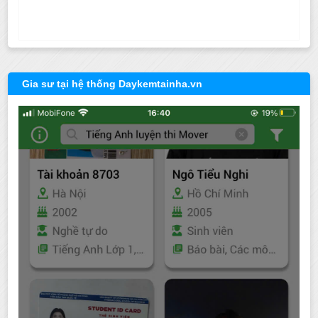
Gia sư tại hệ thống Daykemtainha.vn