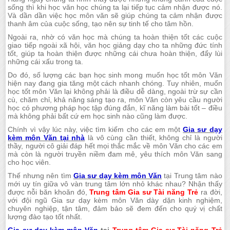
sống thì khi học văn học chúng ta lại tiếp tục cảm nhận được nó.
Và dần dần việc học môn văn sẽ giúp chúng ta cảm nhận được
thanh âm của cuộc sống, tạo nên sự tinh tế cho tâm hồn.
Ngoài ra, nhờ có văn học mà chúng ta hoàn thiện tốt các cuộc
giao tiếp ngoài xã hội, văn học giảng dạy cho ta những đức tính
tốt, giúp ta hoàn thiện được những cái chưa hoàn thiện, đẩy lùi
những cái xấu trong ta.
Do đó, số lượng các bạn học sinh mong muốn học tốt môn Văn
hiện nay đang gia tăng một cách nhanh chóng. Tuy nhiên, muốn
học tốt môn Văn lại không phải là điều dễ dàng, ngoài trừ sự cần
cù, chăm chỉ, khả năng sáng tạo ra, môn Văn còn yêu cầu người
học có phương pháp học tập đúng đắn, kĩ năng làm bài tốt – điều
mà không phải bất cứ em học sinh nào cũng làm được.
Chính vì vậy lúc này, việc tìm kiếm cho các em một
Gia sư dạy
kèm môn Văn tại nhà
là vô cùng cần thiết, không chỉ là người
thầy, người cô giải đáp hết mọi thắc mắc về môn Văn cho các em
mà còn là người truyền niềm đam mê, yêu thích môn Văn sang
cho học viên.
Thế nhưng nên tìm
Gia sư dạy kèm môn Văn
tại Trung tâm nào
mới uy tín giữa vô vàn trung tâm lớn nhỏ khác nhau? Nhận thấy
được nỗi băn khoăn đó,
Trung tâm Gia sư Tài năng Trẻ
ra đời,
với đội ngũ Gia sư dạy kèm môn Văn dày dặn kinh nghiệm,
chuyên nghiệp, tận tâm, đảm bảo sẽ đem đến cho quý vị chất
lượng đào tạo tốt nhất.