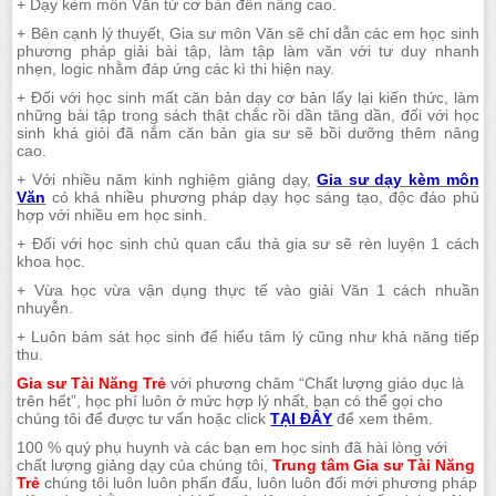
+ Dạy kèm môn Văn từ cơ bản đến nâng cao.
+ Bên cạnh lý thuyết, Gia sư môn Văn sẽ chỉ dẫn các em học sinh
phương pháp giải bài tập, làm tập làm văn với tư duy nhanh
nhẹn, logic nhằm đáp ứng các kì thi hiện nay.
+ Đối với học sinh mất căn bản dạy cơ bản lấy lại kiến thức, làm
những bài tập trong sách thật chắc rồi dần tăng dần, đối với học
sinh khá giỏi đã nắm căn bản gia sư sẽ bồi dưỡng thêm nâng
cao.
+ Với nhiều năm kinh nghiệm giảng dạy,
Gia sư dạy kèm môn
Văn
có khá nhiều phương pháp dạy học sáng tạo, độc đáo phù
hợp với nhiều em học sinh.
+ Đối với học sinh chủ quan cẩu thả gia sư sẽ rèn luyện 1 cách
khoa học.
+ Vừa học vừa vận dụng thực tế vào giải Văn 1 cách nhuần
nhuyễn.
+ Luôn bám sát học sinh để hiểu tâm lý cũng như khả năng tiếp
thu.
Gia sư Tài Năng Trẻ
với phương châm “Chất lượng giáo dục là
trên hết”, học phí luôn ở mức hợp lý nhất, bạn có thể gọi cho
chúng tôi để được tư vấn hoặc click
TẠI ĐÂY
để xem thêm.
100 % quý phụ huynh và các bạn em học sinh đã hài lòng với
chất lượng giảng dạy của chúng tôi,
Trung tâm Gia sư Tài Năng
Trẻ
chúng tôi luôn luôn phấn đấu, luôn luôn đổi mới phương pháp