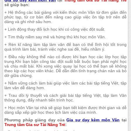
Gia sư dạy kèm môn Văn
tại
Trung tâm Gia sư Tài năng Trẻ
sẽ giúp bạn:
+ Hệ thống các bài giảng với kiến thức môn Văn từ đơn giản đến
phức tạp, từ cơ bản đến nâng cao giúp việc ôn tập trở nên dễ
dàng và ghi nhớ sâu hơn.
+ Linh động thay đổi lịch học khi có công việc đột suất.
+ Tìm thấy niềm say mê và hứng thú khi học môn Văn.
+ Rèn kĩ năng làm tập làm văn để bạn có thể lĩnh hội tốt trong
quá trình làm bài, tránh việc nghe sai đề, hiểu nhầm ý.
+ Điều này không thể nào có được khi bạn học các lớp học tập
trung.Khi bạn bận công tác đột suất bắt buộc bạn phải nghỉ học
và chịu mất bài. Khi xong việc quay lại học có thể bạn sẽ không
theo kịp các học viên khác. Dễ dẫn đến tình trạng chán nản và bỏ
dở giữa chừng.
+ Nắm vững cách làm bài giúp việc làm các bài tập tiếng Việt, tập
làm văn dễ dàng hơn.
+ Trau dồi lý thuyết và cách giải bài tập tiếng Việt, tập làm Văn
thông dụng, đẩy nhanh tiến trình học.
+ Học môn Văn tại nhà sẽ giúp bạn tiết kiệm được thời gian và dễ
dàng sắp xếp giờ học theo lịch làm việc của mình.
Phương pháp giảng dạy của
Gia sư dạy kèm môn Văn
tại
Trung tâm Gia sư Tài Năng Trẻ
: