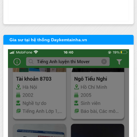
Gia sư tại hệ thống Daykemtainha.vn