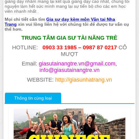
giảng dạy nhằm mang lại kết quả giảng dạy cao nhất, chúng tôi
nguyện làm hết sức mình mang lại sự tiến bộ cho các em học
viên nhanh nhất .
Mọi chi tiết cần tìm
Gia sư dạy kèm môn Văn tại Nha
Trang
xin vui lòng liên hệ với chúng tôi để được tư vấn cụ
thể hơn.
TRUNG TÂM GIA SƯ TÀI NĂNG TRẺ
HOTLINE:
0903 33 1985 – 0987 87 0217
CÔ
MƯỢT
Email:
giasutainangtre.vn@gmail.com,
info@giasutainangtre.vn
WEBSITE:
http://giasunhatrang.vn
Thông tin cùng loại