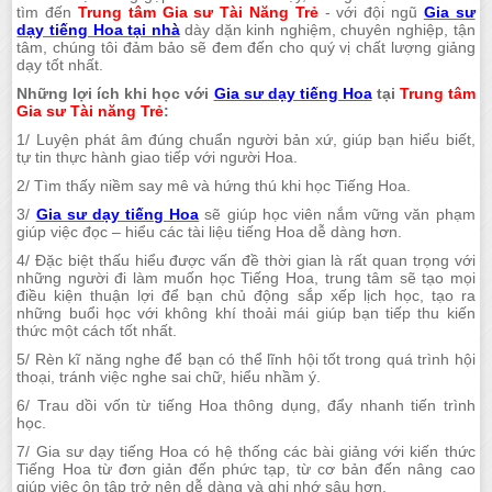
tìm đến
Trung tâm Gia sư Tài Năng Trẻ
- với đội ngũ
Gia sư
dạy tiếng Hoa tại nhà
dày dặn kinh nghiệm, chuyên nghiệp, tận
tâm, chúng tôi đảm bảo sẽ đem đến cho quý vị chất lượng giảng
dạy tốt nhất.
Những lợi ích khi học với
Gia sư dạy tiếng Hoa
tại
Trung tâm
Gia sư Tài năng Trẻ
:
1/ Luyện phát âm đúng chuẩn người bản xứ, giúp bạn hiểu biết,
tự tin thực hành giao tiếp với người Hoa.
2/ Tìm thấy niềm say mê và hứng thú khi học Tiếng Hoa.
3/
Gia sư dạy tiếng Hoa
sẽ giúp học viên nắm vững văn phạm
giúp việc đọc – hiểu các tài liệu tiếng Hoa dễ dàng hơn.
4/ Đặc biệt thấu hiểu được vấn đề thời gian là rất quan trọng với
những người đi làm muốn học Tiếng Hoa, trung tâm sẽ tạo mọi
điều kiện thuận lợi để bạn chủ động sắp xếp lịch học, tạo ra
những buổi học với không khí thoải mái giúp bạn tiếp thu kiến
thức một cách tốt nhất.
5/ Rèn kĩ năng nghe để bạn có thể lĩnh hội tốt trong quá trình hội
thoại, tránh việc nghe sai chữ, hiểu nhầm ý.
6/ Trau dồi vốn từ tiếng Hoa thông dụng, đẩy nhanh tiến trình
học.
7/ Gia sư dạy tiếng Hoa có hệ thống các bài giảng với kiến thức
Tiếng Hoa từ đơn giản đến phức tạp, từ cơ bản đến nâng cao
giúp việc ôn tập trở nên dễ dàng và ghi nhớ sâu hơn.