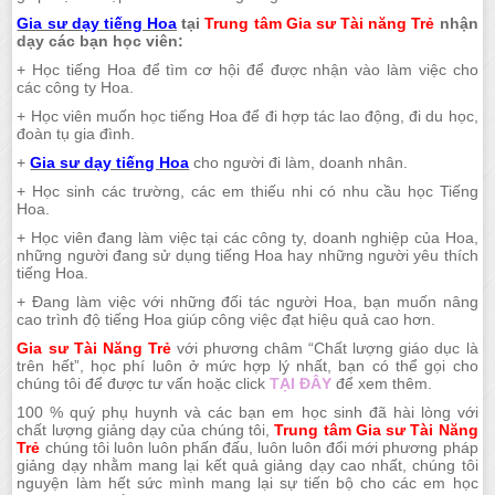
Gia sư dạy tiếng Hoa
tại
Trung tâm Gia sư Tài năng Trẻ
nhận
dạy các bạn học viên:
+ Học tiếng Hoa để tìm cơ hội để được nhận vào làm việc cho
các công ty Hoa.
+ Học viên muốn học tiếng Hoa để đi hợp tác lao động, đi du học,
đoàn tụ gia đình.
+
Gia sư dạy tiếng Hoa
cho người đi làm, doanh nhân.
+ Học sinh các trường, các em thiếu nhi có nhu cầu học Tiếng
Hoa.
+ Học viên đang làm việc tại các công ty, doanh nghiệp của Hoa,
những người đang sử dụng tiếng Hoa hay những người yêu thích
tiếng Hoa.
+ Đang làm việc với những đối tác người Hoa, bạn muốn nâng
cao trình độ tiếng Hoa giúp công việc đạt hiệu quả cao hơn.
Gia sư Tài Năng Trẻ
với phương châm “Chất lượng giáo dục là
trên hết”, học phí luôn ở mức hợp lý nhất, bạn có thể gọi cho
chúng tôi để được tư vấn hoặc click
TẠI ĐÂY
để xem thêm.
100 % quý phụ huynh và các bạn em học sinh đã hài lòng với
chất lượng giảng dạy của chúng tôi,
Trung tâm Gia sư Tài Năng
Trẻ
chúng tôi luôn luôn phấn đấu, luôn luôn đổi mới phương pháp
giảng dạy nhằm mang lại kết quả giảng dạy cao nhất, chúng tôi
nguyện làm hết sức mình mang lại sự tiến bộ cho các em học