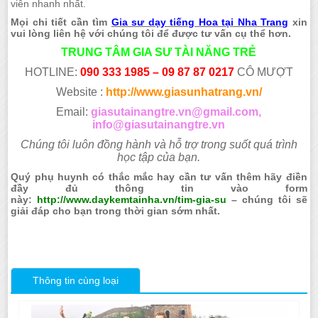
viên nhanh nhất.
Mọi chi tiết cần tìm
Gia sư dạy tiếng Hoa tại Nha Trang
xin
vui lòng liên hệ với chúng tôi để được tư vấn cụ thể hơn.
TRUNG TÂM GIA SƯ TÀI NĂNG TRẺ
HOTLINE:
090 333 1985 – 09 87 87 0217
CÔ MƯỢT
Website :
http://www.giasunhatrang.vn/
Email:
giasutainangtre.vn@gmail.com,
info@giasutainangtre.vn
Chúng tôi luôn đồng hành và hỗ trợ trong suốt quá trình
học tập của bạn.
Quý phụ huynh có thắc mắc hay cần tư vấn thêm hãy điền
đầy đủ thông tin vào form
này:
http://www.daykemtainha.vn/tim-gia-su
– chúng tôi sẽ
giải đáp cho bạn trong thời gian sớm nhất.
Thông tin cùng loại