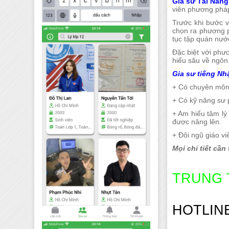
Gia sư Tài Năng
viên phương ph
Trước khi bước 
chọn ra phương p
tục tập quán nước
Đặc biệt với phư
hiểu sâu về ngôn
Gia sư tiếng Nh
+ Có chuyên môn c
+ Có kỹ năng sư p
+ Am hiểu tâm lý
được nâng lên.
+ Đôi ngũ giáo vi
Mọi chi tiết cần
TRUNG 
HOTLINE