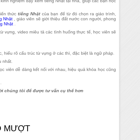
 kinh nghiệm dạy kèm tiếng Nhật tại nhà, giúp các bạn học
kiến thức
tiếng Nhật
của bạn để từ đó chọn ra giáo trình,
ng Nhật
, giáo viên sẽ giới thiệu đất nước con người, phong
ng Nhật
.
ừ vựng, video miêu tả các tình huống thực tế, học viên sẽ
hiểu rõ cấu trúc từ vựng ở các thì, đặc biệt là ngữ pháp.
u nhất.
học viên dễ dàng kết nối với nhau, hiệu quả khóa học cũng
.
với chúng tôi để được tư vấn cụ thể hơn
 MƯỢT