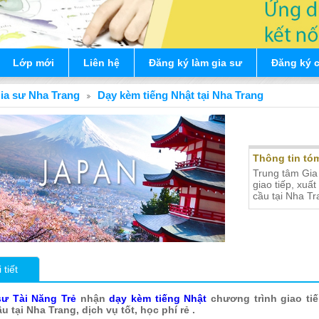
Lớp mới
Liên hệ
Đăng ký làm gia sư
Đăng ký 
ia sư Nha Trang
Dạy kèm tiếng Nhật tại Nha Trang
Dạy kèm t
Thông tin tóm
Trung tâm Gia
giao tiếp, xuấ
cầu tại Nha Tra
 tiết
sư Tài Năng Trẻ
nhận
dạy kèm tiếng Nhật
chương trình giao tiế
 tại Nha Trang, dịch vụ tốt, học phí rẻ .