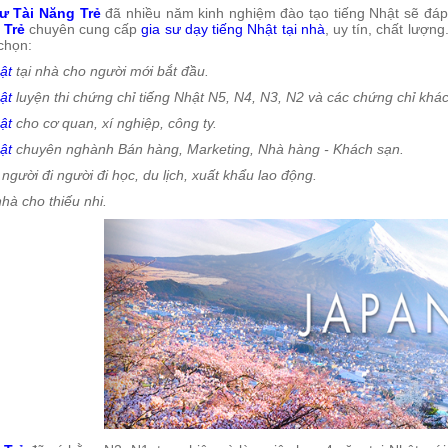
ư Tài Năng Trẻ
đã nhiều năm kinh nghiệm đào tạo tiếng Nhật sẽ đáp 
 Trẻ
chuyên cung cấp
gia sư dạy tiếng Nhật tại nhà
, uy tín, chất lượn
chọn:
ật
tại nhà cho người mới bắt đầu.
ật
luyện thi chứng chỉ tiếng Nhật N5, N4, N3, N2 và các chứng chỉ khác
ật
cho cơ quan, xí nghiệp, công ty.
ật
chuyên nghành Bán hàng, Marketing, Nhà hàng - Khách sạn.
người đi người đi học, du lịch, xuất khẩu lao động.
nhà cho thiếu nhi.