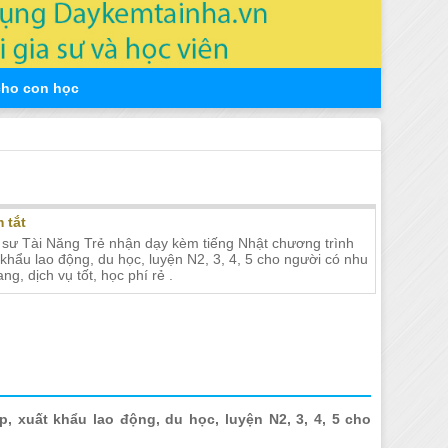
cho con học
iếng Nhật tại Nha Trang
 tắt
 sư Tài Năng Trẻ nhận dạy kèm tiếng Nhật chương trình
t khẩu lao động, du học, luyện N2, 3, 4, 5 cho người có nhu
ng, dịch vụ tốt, học phí rẻ .
p, xuất khẩu lao động, du học, luyện N2, 3, 4, 5 cho