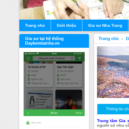
Trang chủ
Giới thiệu
Gia sư Nha Trang
Gia sư tại hệ thống
Trang chủ
G
Daykemtainha.vn
Thông tin chi
Trung tâm Gia 
người có nhu cầu