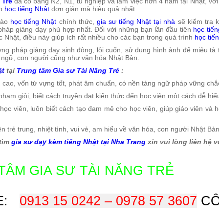
 Trẻ
đã có bằng N2, N1, tu nghiệp và làm việc hơn 4 năm tại Nhật, với
áp
học tiếng Nhật
đơn giản mà hiệu quả nhất.
vào
học tiếng Nhật
chính thức,
gia sư tiếng Nhật tại nhà
sẽ kiểm tra 
háp giảng dạy phù hợp nhất. Đối với những bạn lần đầu tiên
học tiế
 Nhật, điều này giúp ích rất nhiều cho các bạn trong quá trình
học tiế
ơng pháp giảng dạy sinh động, lôi cuốn, sử dụng hình ảnh để miêu tả t
 ngữ, con người cũng như văn hóa Nhật Bản.
ật
tại
Trung tâm Gia sư Tài Năng Trẻ
:
ao, vốn từ vựng tốt, phát âm chuẩn, có nền tảng ngữ pháp vững chắc, 
hạm giỏi, biết cách truyền đạt kiến thức đến học viên một cách dễ hiể
 học viên, luôn biết cách tạo đam mê cho học viên, giúp giáo viên và 
ên trẻ trung, nhiệt tình, vui vẻ, am hiểu về văn hóa, con người Nhật Bản
 tìm
gia sư dạy kèm tiếng Nhật tại Nha Trang
xin vui lòng liên hệ 
TÂM GIA SƯ TÀI NĂNG TRẺ
:
0913 15 0242 – 0978 57 3607
CÔ