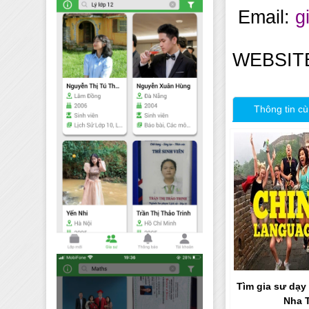
Email:
g
WEBSIT
Thông tin cù
Tìm gia sư dạy 
Nha 